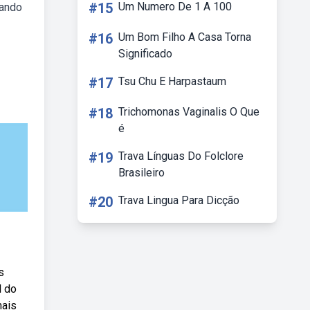
#15
Um Numero De 1 A 100
dando
#16
Um Bom Filho A Casa Torna
Significado
#17
Tsu Chu E Harpastaum
#18
Trichomonas Vaginalis O Que
é
#19
Trava Línguas Do Folclore
Brasileiro
#20
Trava Lingua Para Dicção
s
l do
mais