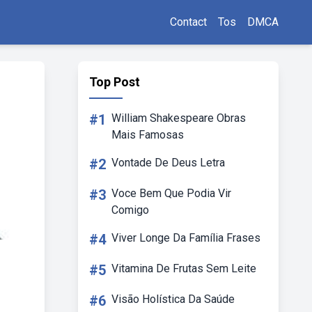
Contact
Tos
DMCA
Top Post
#1
William Shakespeare Obras
Mais Famosas
#2
Vontade De Deus Letra
#3
Voce Bem Que Podia Vir
Comigo
#4
Viver Longe Da Família Frases
#5
Vitamina De Frutas Sem Leite
#6
Visão Holística Da Saúde