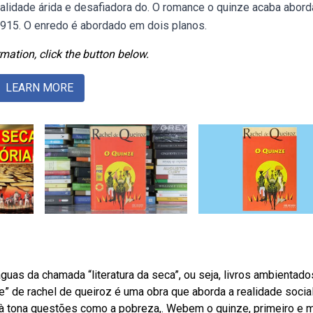
realidade árida e desafiadora do. O romance o quinze acaba abor
1915. O enredo é abordado em dois planos.
mation, click the button below.
LEARN MORE
uas da chamada “literatura da seca”, ou seja, livros ambientado
e” de rachel de queiroz é uma obra que aborda a realidade socia
o à tona questões como a pobreza,. Webem o quinze, primeiro e 