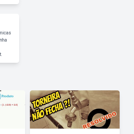
cnicas
inha
.