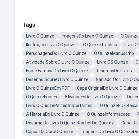
Tags
Livro O Quinze
ImagensDo Livro O Quinze
O Quinz
IlustraçõesLivro O Quinze
O QuinzeTrechos
Livro O
PersonagensDo Livro O Quinze
O QuinzeManuscrito
Atividade SobreO Livro O Quinze
Livro OS Quinze
O
Frase FamosaDo Livro O Quinze
ResumosDe Livros
Desenho SobreO Livro O Quinze
NarradorDo Livro O Q
Livro O QuinzeEm PDF
Capa OriginalDo Livro O Quinze
O QuinzeFrases
AtividadesDo Livro O Quinze
Desen
Livro O QuinzePartes Importantes
O QuinzePDF Baixar
A HistoriaDo Livro O Quinze
O QuinzeInformaçoes
Resumo Do Livro O QuinzeRachel De Queiroz
Capa Do 
Capas Da ObraO Quinze
Imagens Do Livro O QuinzeDe