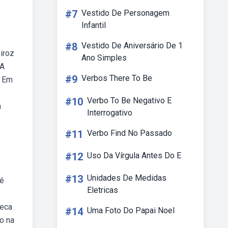
#7
Vestido De Personagem
Infantil
#8
Vestido De Aniversário De 1
iroz
Ano Simples
 A
#9
Verbos There To Be
. Em
e
#10
Verbo To Be Negativo E
a
Interrogativo
#11
Verbo Find No Passado
#12
Uso Da Vírgula Antes Do E
#13
Unidades De Medidas
 é
Eletricas
seca
#14
Uma Foto Do Papai Noel
o na