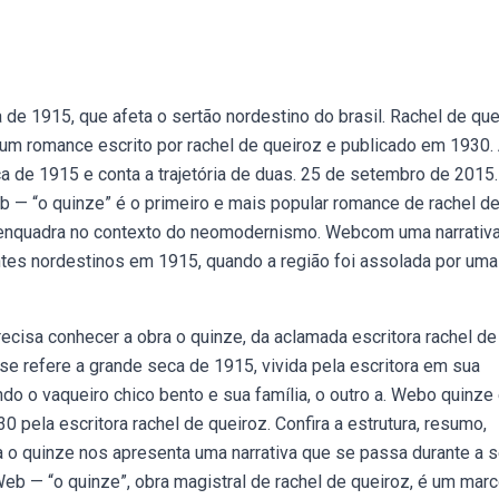
e 1915, que afeta o sertão nordestino do brasil. Rachel de que
m romance escrito por rachel de queiroz e publicado em 1930.
ca de 1915 e conta a trajetória de duas. 25 de setembro de 2015
eb — “o quinze” é o primeiro e mais popular romance de rachel d
e enquadra no contexto do neomodernismo. Webcom uma narrativ
rantes nordestinos em 1915, quando a região foi assolada por uma
recisa conhecer a obra o quinze, da aclamada escritora rachel de
 se refere a grande seca de 1915, vivida pela escritora em sua
do o vaqueiro chico bento e sua família, o outro a. Webo quinze
pela escritora rachel de queiroz. Confira a estrutura, resumo,
 o quinze nos apresenta uma narrativa que se passa durante a 
Web — “o quinze”, obra magistral de rachel de queiroz, é um marc