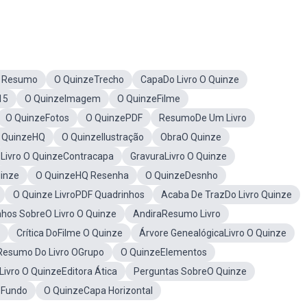
e Resumo
O QuinzeTrecho
CapaDo Livro O Quinze
15
O QuinzeImagem
O QuinzeFilme
O QuinzeFotos
O QuinzePDF
ResumoDe Um Livro
 QuinzeHQ
O QuinzeIlustração
ObraO Quinze
Livro O QuinzeContracapa
GravuraLivro O Quinze
uinze
O QuinzeHQ Resenha
O QuinzeDesnho
O Quinze LivroPDF Quadrinhos
Acaba De TrazDo Livro Quinze
hos SobreO Livro O Quinze
AndiraResumo Livro
Crítica DoFilme O Quinze
Árvore GenealógicaLivro O Quinze
Resumo Do Livro OGrupo
O QuinzeElementos
Livro O QuinzeEditora Ática
Perguntas SobreO Quinze
 Fundo
O QuinzeCapa Horizontal