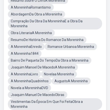
Resumo Sobre O LivroA Moreninha
A MoreninhaRomantismo
AbordagemDa Obra a Moreninha
Compração Da Obra Da MoreninhaE a Obra Da
Moreninha
Obra LiterariaA Moreninha
ResumoDe História Do Romance Da Moreninha
A MoreninhaEnredo
Romance Urbanoa Moreninha
A Moreninha1844
Bairro De Paqueta Do TempoDa Obra a Moreninha
Joaquim Manoel De MacedoA Moreninha
A MoreninhaLivro
Novelaa Moreninha
A MoreninhaQuadrinhos
AugustoA Moreninha
Novela a MoreninhaDVD
Joaquim Manuel De MacedoObras
Vestimentas Da Época Em Que Foi FeitaObra a
Moreninha