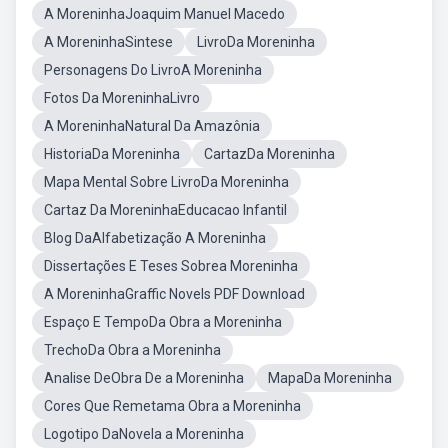
A MoreninhaJoaquim Manuel Macedo
A MoreninhaSintese
LivroDa Moreninha
Personagens Do LivroA Moreninha
Fotos Da MoreninhaLivro
A MoreninhaNatural Da Amazônia
HistoriaDa Moreninha
CartazDa Moreninha
Mapa Mental Sobre LivroDa Moreninha
Cartaz Da MoreninhaEducacao Infantil
Blog DaAlfabetização A Moreninha
Dissertações E Teses Sobrea Moreninha
A MoreninhaGraffic Novels PDF Download
Espaço E TempoDa Obra a Moreninha
TrechoDa Obra a Moreninha
Analise DeObra De a Moreninha
MapaDa Moreninha
Cores Que Remetama Obra a Moreninha
Logotipo DaNovela a Moreninha