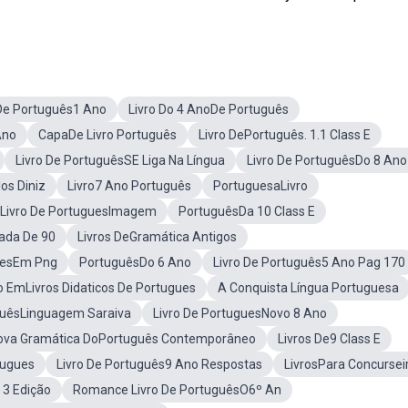
 De Português1 Ano
Livro Do 4 AnoDe Português
Ano
CapaDe Livro Português
Livro DePortuguês. 1.1 Class E
Livro De PortuguêsSE Liga Na Língua
Livro De PortuguêsDo 8 Ano
os Diniz
Livro7 Ano Português
PortuguesaLivro
Livro De PortuguesImagem
PortuguêsDa 10 Class E
ada De 90
Livros DeGramática Antigos
uesEm Png
PortuguêsDo 6 Ano
Livro De Português5 Ano Pag 170
 EmLivros Didaticos De Portugues
A Conquista Língua Portuguesa
uguêsLinguagem Saraiva
Livro De PortuguesNovo 8 Ano
ova Gramática DoPortuguês Contemporâneo
Livros De9 Class E
tugues
Livro De Português9 Ano Respostas
LivrosPara Concursei
 3 Edição
Romance Livro De PortuguêsO6º An