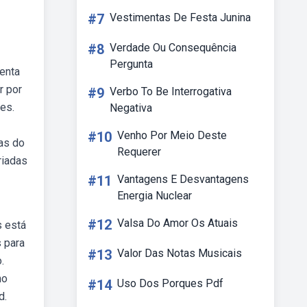
#7
Vestimentas De Festa Junina
#8
Verdade Ou Consequência
Pergunta
enta
r por
#9
Verbo To Be Interrogativa
es.
Negativa
#10
Venho Por Meio Deste
as do
Requerer
riadas
#11
Vantagens E Desvantagens
Energia Nuclear
#12
Valsa Do Amor Os Atuais
s está
s para
#13
Valor Das Notas Musicais
.
no
#14
Uso Dos Porques Pdf
d.