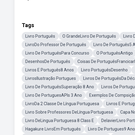
Tags
Livro Português
O GrandeLivro De Português
Livro
LivroDo Professor De Português
Livro De Português5 
Livro De PortuguêsPara Concurso
O PortuguêsAntigo
DesenhosDe Português
Coisas De PortuguêsFrancicarl
Livros E Português8 Anos
Livro PortuguêsDesenho
LivrosIlustração Portugues
Livros De PortuguêsDa Déc
Livro De PortuguêsSuperação 8 Ano
Livros De Portug
Livro De PortuguesAPIs 3 Ano
Exemplos De Compsição
LivroDa 2 Classe De Língua Portuguesa
Livros E Port
Livro Sobre Professores DeLíngua Portuguesa
Capa N
Livro DeLingua Portuguesa 8 Class E
DelavierLivro Por
Hagakure LivroEm Português
Livro De Portugues9 Ano