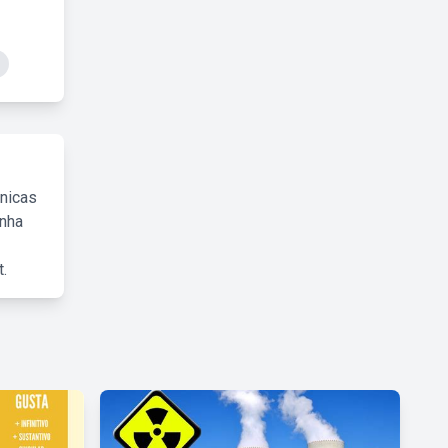
cnicas
inha
.