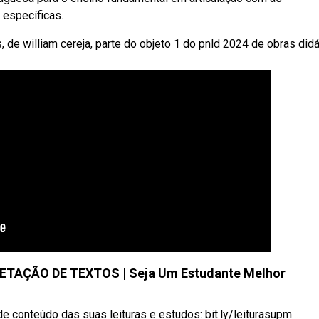
específicas.
 de william cereja, parte do objeto 1 do pnld 2024 de obras didá
TAÇÃO DE TEXTOS | Seja Um Estudante Melhor
nteúdo das suas leituras e estudos: bit.ly/leiturasupm ...