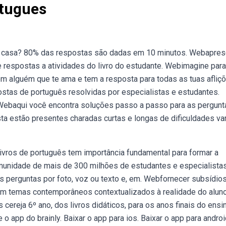
rtugues
e casa? 80% das respostas são dadas em 10 minutos. Webapres
respostas a atividades do livro do estudante. Webimagine para
m alguém que te ama e tem a resposta para todas as tuas afliçõ
stas de português resolvidas por especialistas e estudantes.
! Webaqui você encontra soluções passo a passo para as pergunt
lista estão presentes charadas curtas e longas de dificuldades va
livros de português tem importância fundamental para formar a
munidade de mais de 300 milhões de estudantes e especialista
s perguntas por foto, voz ou texto e, em. Webfornecer subsídio
em temas contemporâneos contextualizados à realidade do aluno
ereja 6º ano, dos livros didáticos, para os anos finais do ensi
 app do brainly. Baixar o app para ios. Baixar o app para androi