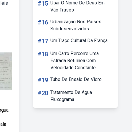
#15
Usar O Nome De Deus Em
leis
Vão Frases
#16
Urbanização Nos Países
Subdesenvolvidos
#17
Um Traço Cultural Da França
#18
Um Carro Percorre Uma
Estrada Retilinea Com
Velocidade Constante
#19
Tubo De Ensaio De Vidro
#20
Tratamento De Agua
Fluxograma
ngua
sala