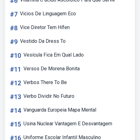
#6
#7
Vicios De Linguagem Eco
#8
Vice Diretor Tem Hífen
#9
Vestido Da Dress To
#10
Vesícula Fica Em Qual Lado
#11
Versos De Morena Bonita
#12
Verbos There To Be
#13
Verbo Dividir No Futuro
#14
Vanguarda Europeia Mapa Mental
#15
Usina Nuclear Vantagem E Desvantagem
#16
Uniforme Escolar Infantil Masculino