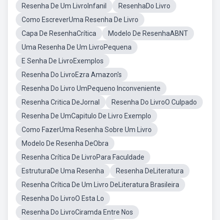
Resenha De Um LivroInfanil
ResenhaDo Livro
Como EscreverUma Resenha De Livro
Capa De ResenhaCrítica
Modelo De ResenhaABNT
Uma Resenha De Um LivroPequena
E Senha De LivroExemplos
Resenha Do LivroEzra Amazon's
Resenha Do Livro UmPequeno Inconveniente
Resenha Critica DeJornal
Resenha Do LivroO Culpado
Resenha De UmCapitulo De Livro Exemplo
Como FazerUma Resenha Sobre Um Livro
Modelo De Resenha DeObra
Resenha Crítica De LivroPara Faculdade
EstruturaDe Uma Resenha
Resenha DeLiteratura
Resenha Crítica De Um Livro DeLiteratura Brasileira
Resenha Do LivroO Esta Lo
Resenha Do LivroCiramda Entre Nos