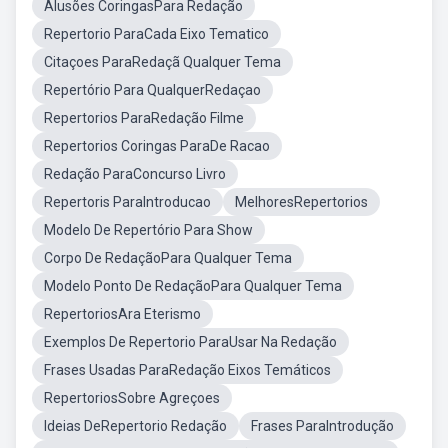
Alusões CoringasPara Redação
Repertorio ParaCada Eixo Tematico
Citaçoes ParaRedaçã Qualquer Tema
Repertório Para QualquerRedaçao
Repertorios ParaRedação Filme
Repertorios Coringas ParaDe Racao
Redação ParaConcurso Livro
Repertoris ParaIntroducao
MelhoresRepertorios
Modelo De Repertório Para Show
Corpo De RedaçãoPara Qualquer Tema
Modelo Ponto De RedaçãoPara Qualquer Tema
RepertoriosAra Eterismo
Exemplos De Repertorio ParaUsar Na Redação
Frases Usadas ParaRedação Eixos Temáticos
RepertoriosSobre Agreçoes
Ideias DeRepertorio Redação
Frases ParaIntrodução