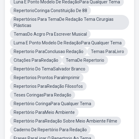
Luna E Ponto Modelo De RedaçãoPara Qualquer Tema
RepertorioCoringa Constituição De 88
Repertórios Para TemaDe Redação Tema Cirurgias
Plásticas
TemasDo Acgro Pra Escrever Musical
Luma E Ponto Modelo De RedaçãoPara Qualquer Tema
Repertorio ParaConclusao Redação
Temas ParaLivro
Citações ParaRedação
TemaDe Repertorio
Repertório Do TemaSalvador Branco
Repertorios Prontos ParaImprimir
Repertorios ParaRedação Filosofos
Teses CoringasPara Redação
Repertório CoringaPara Qualquer Tema
Repertório ParaMeio Ambiente
Repertório ParaRedação Sobre Meio Ambiente Filme
Caderno De Repertório Para Redação
Frases ParaLigar O Repertorio Ao Tema