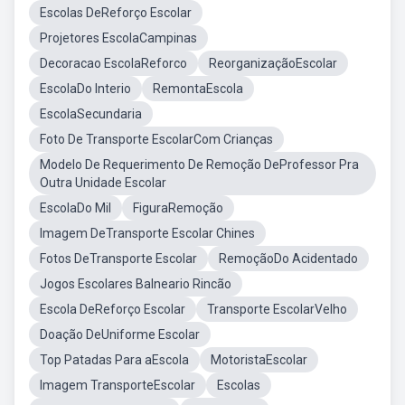
Escolas DeReforço Escolar
Projetores EscolaCampinas
Decoracao EscolaReforco
ReorganizaçãoEscolar
EscolaDo Interio
RemontaEscola
EscolaSecundaria
Foto De Transporte EscolarCom Crianças
Modelo De Requerimento De Remoção DeProfessor Pra
Outra Unidade Escolar
EscolaDo Mil
FiguraRemoção
Imagem DeTransporte Escolar Chines
Fotos DeTransporte Escolar
RemoçãoDo Acidentado
Jogos Escolares Balneario Rincão
Escola DeReforço Escolar
Transporte EscolarVelho
Doação DeUniforme Escolar
Top Patadas Para aEscola
MotoristaEscolar
Imagem TransporteEscolar
Escolas