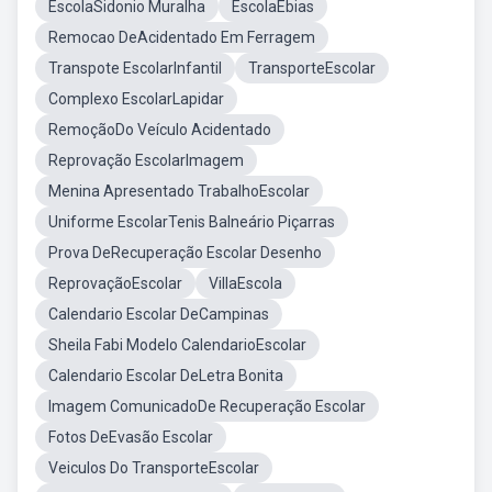
EscolaSidonio Muralha
EscolaEbias
Remocao DeAcidentado Em Ferragem
Transpote EscolarInfantil
TransporteEscolar
Complexo EscolarLapidar
RemoçãoDo Veículo Acidentado
Reprovação EscolarImagem
Menina Apresentado TrabalhoEscolar
Uniforme EscolarTenis Balneário Piçarras
Prova DeRecuperação Escolar Desenho
ReprovaçãoEscolar
VillaEscola
Calendario Escolar DeCampinas
Sheila Fabi Modelo CalendarioEscolar
Calendario Escolar DeLetra Bonita
Imagem ComunicadoDe Recuperação Escolar
Fotos DeEvasão Escolar
Veiculos Do TransporteEscolar