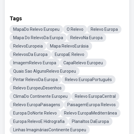
Tags
MapaDo Relevo Europeu
O Relevo
Relevo Europa
Mapa Do RelevoDa Europa
RelevoNa Europa
RelevoEuropeia
Mapa RelevoEurásia
RelevosDa Europa
EuropaE Relevo
ImagemRelevo Europa
CapaRelevo Europeu
Quais Sao AlgunsRelevo Europeu
Pintar RelevoDa Europa
Relevo EuropaPortuguês
Relevo EuropeuDesenhos
ClimaDo Continente Europeu
Relevo EuropaCentral
Relevo EuropaPaisagens
PaisagemEuropa Relevos
Europa DoNorte Relevo
Relevo EuropaMediterrânea
Europa RelevoE Hidrografia
Planaltos DaEuropa
Linhas ImagináriasContinente Europeu