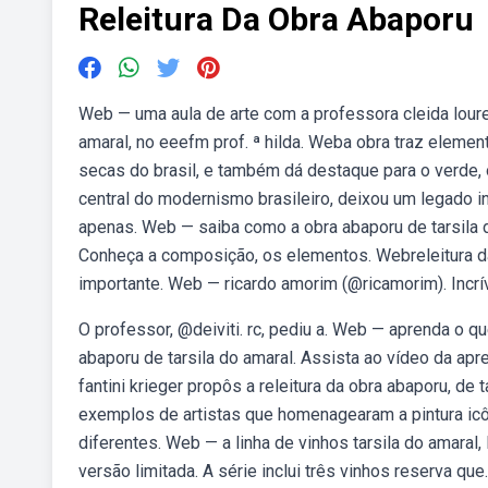
Releitura Da Obra Abaporu
Web — uma aula de arte com a professora cleida louren
amaral, no eeefm prof. ª hilda. Weba obra traz eleme
secas do brasil, e também dá destaque para o verde, o
central do modernismo brasileiro, deixou um legado i
apenas. Web — saiba como a obra abaporu de tarsila 
Conheça a composição, os elementos. Webreleitura da o
importante. Web — ricardo amorim (@ricamorim). Incrív
O professor, @deiviti. rc, pediu a. Web — aprenda o qu
abaporu de tarsila do amaral. Assista ao vídeo da apr
fantini krieger propôs a releitura da obra abaporu, d
exemplos de artistas que homenagearam a pintura icôn
diferentes. Web — a linha de vinhos tarsila do amaral
versão limitada. A série inclui três vinhos reserva qu