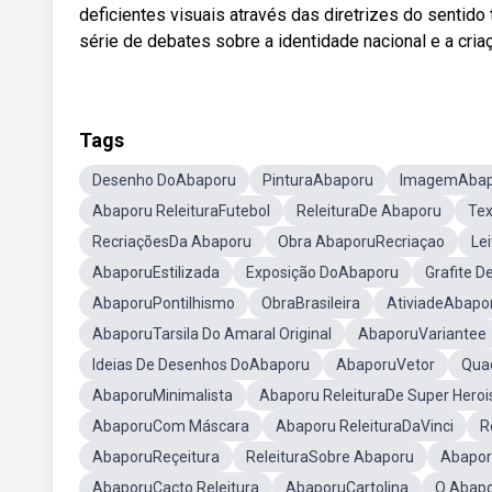
deficientes visuais através das diretrizes do sentido t
série de debates sobre a identidade nacional e a cr
Tags
Desenho DoAbaporu
PinturaAbaporu
ImagemAbap
Abaporu ReleituraFutebol
ReleituraDe Abaporu
Te
RecriaçõesDa Abaporu
Obra AbaporuRecriaçao
Le
AbaporuEstilizada
Exposição DoAbaporu
Grafite 
AbaporuPontilhismo
ObraBrasileira
AtiviadeAbapo
AbaporuTarsila Do Amaral Original
AbaporuVariantee
Ideias De Desenhos DoAbaporu
AbaporuVetor
Qua
AbaporuMinimalista
Abaporu ReleituraDe Super Heroi
AbaporuCom Máscara
Abaporu ReleituraDaVinci
R
AbaporuReçeitura
ReleituraSobre Abaporu
Abapor
AbaporuCacto Releitura
AbaporuCartolina
O Abapo