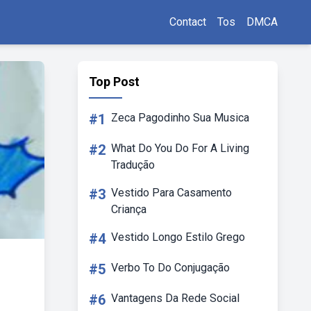
Contact
Tos
DMCA
Top Post
#1
Zeca Pagodinho Sua Musica
#2
What Do You Do For A Living
Tradução
#3
Vestido Para Casamento
Criança
#4
Vestido Longo Estilo Grego
#5
Verbo To Do Conjugação
#6
Vantagens Da Rede Social