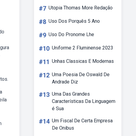
#7
Utopia Thomas More Redação
#8
Uso Dos Porquês 5 Ano
do
#9
Uso Do Pronome Lhe
igura
#10
Uniforme 2 Fluminense 2023
o
#11
Unhas Classicas E Modernas
#12
Uma Poesia De Oswald De
tos.
Andrade Diz
ra
#13
Uma Das Grandes
eila
Características Da Linguagem
é Sua
#14
Um Fiscal De Certa Empresa
m
De Onibus