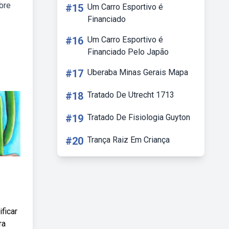
bre
#15
Um Carro Esportivo é
Financiado
#16
Um Carro Esportivo é
Financiado Pelo Japão
#17
Uberaba Minas Gerais Mapa
#18
Tratado De Utrecht 1713
#19
Tratado De Fisiologia Guyton
#20
Trança Raiz Em Criança
ficar
ra