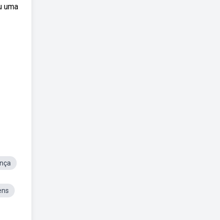
ou uma
ança
ens