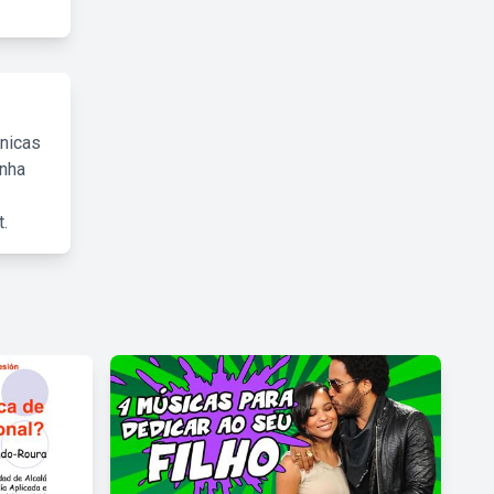
cnicas
inha
.