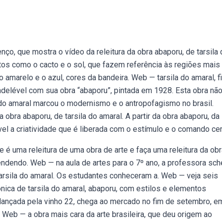
ço, que mostra o vídeo da releitura da obra abaporu, de tarsila 
ntos como o cacto e o sol, que fazem referência às regiões mais
 amarelo e o azul, cores da bandeira. Web — tarsila do amaral, f
ndelével com sua obra “abaporu”, pintada em 1928. Esta obra nã
do amaral marcou o modernismo e o antropofagismo no brasil.
bra abaporu, de tarsila do amaral. A partir da obra abaporu, da
el a criatividade que é liberada com o estímulo e o comando cer
e é uma releitura de uma obra de arte e faça uma releitura da ob
endendo. Web — na aula de artes para o 7º ano, a professora sch
e tarsila do amaral. Os estudantes conheceram a. Web — veja seis
ica de tarsila do amaral, abaporu, com estilos e elementos
, lançada pela vinho 22, chega ao mercado no fim de setembro, e
e. Web — a obra mais cara da arte brasileira, que deu origem ao