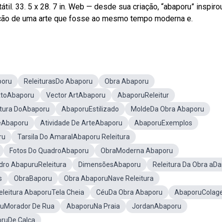
átil. 33. 5 x 28. 7 in. Web — desde sua criação, “abaporu” inspir
iação de uma arte que fosse ao mesmo tempo moderna e.
oru
ReleiturasDo Abaporu
Obra Abaporu
xtoAbaporu
Vector ArtAbaporu
AbaporuReleitur
itura DoAbaporu
AbaporuEstilizado
MoldeDa Obra Abaporu
DeAbaporu
Atividade De ArteAbaporu
AbaporuExemplos
ru
Tarsila Do AmaralAbaporu Releitura
Fotos Do QuadroAbaporu
ObraModerna Abaporu
dro AbapuruReleitura
DimensõesAbaporu
Releitura Da Obra aD
s
ObraBaporu
Obra AbaporuNave Releitura
eleitura AbaporuTela Cheia
CéuDa Obra Abaporu
AbaporuColag
uMorador De Rua
AbaporuNa Praia
JordanAbaporu
ruDe Calça