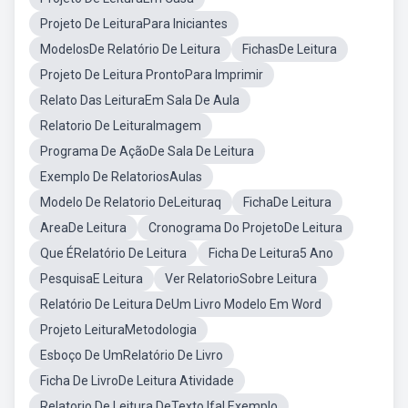
Projeto De LeituraPara Iniciantes
ModelosDe Relatório De Leitura
FichasDe Leitura
Projeto De Leitura ProntoPara Imprimir
Relato Das LeituraEm Sala De Aula
Relatorio De LeituraImagem
Programa De AçãoDe Sala De Leitura
Exemplo De RelatoriosAulas
Modelo De Relatorio DeLeituraq
FichaDe Leitura
AreaDe Leitura
Cronograma Do ProjetoDe Leitura
Que ÉRelatório De Leitura
Ficha De Leitura5 Ano
PesquisaE Leitura
Ver RelatorioSobre Leitura
Relatório De Leitura DeUm Livro Modelo Em Word
Projeto LeituraMetodologia
Esboço De UmRelatório De Livro
Ficha De LivroDe Leitura Atividade
Relatorio De Leitura DeTexto Ifal Exemplo