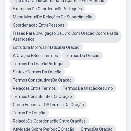
Tipo De OraçãoCoordenada Aparece Em Poemas
Exemplos De CoordenaçãoPortuguês
Mapa MentalDe Relações De Subordinação
Coordenação EntrePessoas
Frases Para Divulgação DeLivro Com Oração Coordenada
Assindética
Estrutura MorfossintáticaDa Oração
A Oração ESeus Termos
Termos Da Oração
Termos Da OraçãoPortuguês
SintaxeTermos Da Oração
Termos ConstitutivosDa Oração
Relações Entre Termos
Termos Da OraçãoResumo
Termos ConstituintesDa Oração
Como Encontrar OSTermos Da Oração
Termo De Oração
RelaçãoDe Coordenação Entre Orações
Atividade Sobre PeríodoE Oração
ErmosDa Oração