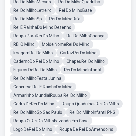
Rei Do MilhoMenino
Rei Do MilhoQuadrilha
Rei Do MilhoLetreiro
Rei Do MilhoBase
Rei Do MilhoSp
Rei Do MilhoRifa
Rei E RainhaDo Milho Desenho
Roupa ParaRei Do Milho
Rei Do MilhoCriança
REI O Milho
Molde NomeRei Do Milho
ImagemRei Do Milho
CartazRei Do Milho
CadernoDo Rei Do Milho
ChapeuRei Do Milho
Figuras DeRei Do Milho
Rei Do MilhoInfantil
Rei Do MilhoFesta Junina
Concurso Rei E RainhaDo Milho
Armarinho MundialRoupa Rei Do Milho
Cedro DeRei Do Milho
Roupa QuadrilhasRei Do Milho
Rei Do MilhoSp Sao Paulo
Rei Do MilhoInfantil PNG
Roupa O Rei Do MilhoFazendo Em Casa
Logo DeRei Do Milho
Roupa De Rei DoAmendoins