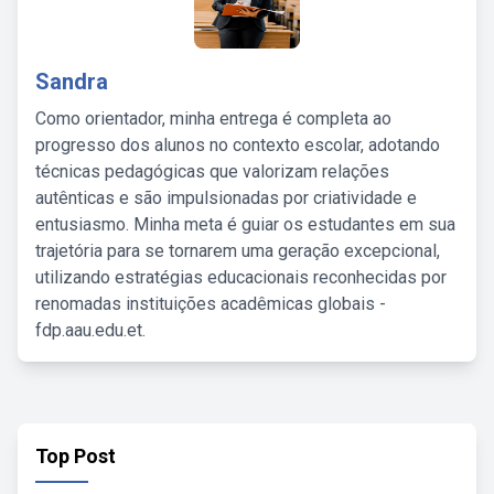
Sandra
Como orientador, minha entrega é completa ao
progresso dos alunos no contexto escolar, adotando
técnicas pedagógicas que valorizam relações
autênticas e são impulsionadas por criatividade e
entusiasmo. Minha meta é guiar os estudantes em sua
trajetória para se tornarem uma geração excepcional,
utilizando estratégias educacionais reconhecidas por
renomadas instituições acadêmicas globais -
fdp.aau.edu.et.
Top Post