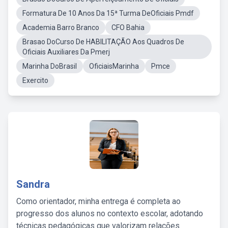
Formatura De 10 Anos Da 15ª Turma DeOficiais Pmdf
Academia Barro Branco
CFO Bahia
Brasao DoCurso De HABILITAÇÃO Aos Quadros De
Oficiais Auxiliares Da Pmerj
Marinha DoBrasil
OficiaisMarinha
Pmce
Exercito
Sandra
Como orientador, minha entrega é completa ao
progresso dos alunos no contexto escolar, adotando
técnicas pedagógicas que valorizam relações