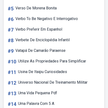
#5
Verso De Morena Bonita
#6
Verbo To Be Negativo E Interrogativo
#7
Verbo Preferir Em Espanhol
#8
Verbete De Enciclopédia Infantil
#9
Vatapá De Camarão Paraense
#10
Utilize As Propriedades Para Simplificar
#11
Usina De Itaipu Curiosidades
#12
Universo Nacional De Treinamento Militar
#13
Uma Vida Pequena Pdf
#14
Uma Palavra Com 5 A