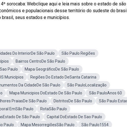
50 4º sorocaba: Webclique aqui e leia mais sobre o estado de são
conômicos e populacionais desse território do sudeste do brasil
brasil, seus estados e municípios.
idades Do InteriorDe São Paulo
São Paulo Regiões
ípios
Bairros CentroDe São Paulo
Sao Paulo
Mapa GeográficoDe São Paulo
S Municípios
Regiões Do Estado DeSanta Catarina
umentos Da CidadeDe São Paulo
São PauloLocalização
lo
Mapa Municipios DoEstado De São Paulo
São PauloAnos 60
hores PraiasDe São Paulo
DistritosDe São Paulo
São Paulo Esta
oral EmSão Paulo
RotaSão Paulo
asEstado De São Paulo
Capital DoEstado De Sao Paulo
ão Paulo
Mapa MesorregiõesSão Paulo
São Paulo1554