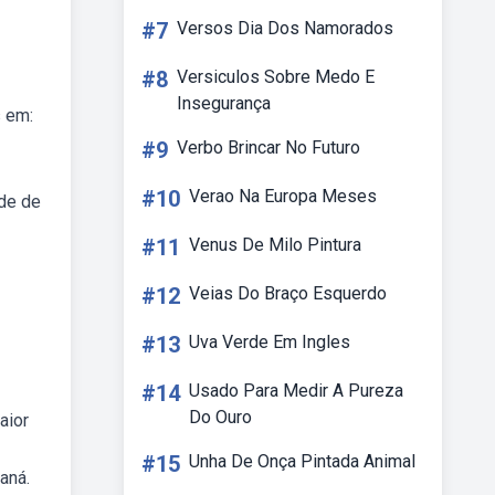
#7
Versos Dia Dos Namorados
#8
Versiculos Sobre Medo E
Insegurança
s em:
#9
Verbo Brincar No Futuro
#10
Verao Na Europa Meses
ade de
#11
Venus De Milo Pintura
#12
Veias Do Braço Esquerdo
#13
Uva Verde Em Ingles
#14
Usado Para Medir A Pureza
Do Ouro
aior
#15
Unha De Onça Pintada Animal
aná.