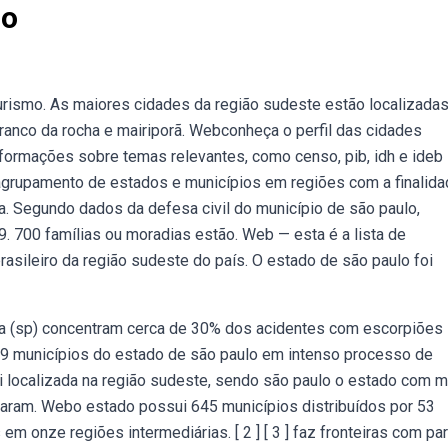
lo
turismo. As maiores cidades da região sudeste estão localizada
, franco da rocha e mairiporã. Webconheça o perfil das cidades
informações sobre temas relevantes, como censo, pib, idh e ideb
o agrupamento de estados e municípios em regiões com a finalid
r a. Segundo dados da defesa civil do município de são paulo,
. 700 famílias ou moradias estão. Web — esta é a lista de
asileiro da região sudeste do país. O estado de são paulo foi
uba (sp) concentram cerca de 30% dos acidentes com escorpiões
39 municípios do estado de são paulo em intenso processo de
i localizada na região sudeste, sendo são paulo o estado com m
ularam. Webo estado possui 645 municípios distribuídos por 53
em onze regiões intermediárias. [ 2 ] [ 3 ] faz fronteiras com par