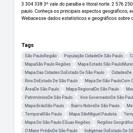
3 304 338 3º vale do paraíba e litoral norte: 2 576 2
paulo. Conheça os principais aspectos geográficos, e
Webacesse dados estatísticos e geográficos sobre o 
Tags
São PauloRegião
População CidadeDe São Paulo
C
MapaSão Paulo Regiões
Mapa Estado São PauloMunic
Mapa Das Cidades DoEstado De São Paulo
CidadesDe 
Rios DoEstado De São Paulo
Mapa De São PauloCom O
ÁreaDe São Paulo
Mapa RegionalDe São Paulo
Mon
PatrimôniosDe São Paulo
Vice GovernadorDe São Pau
Mapa BrásSão Paulo
Bairro NobreDe São Paulo
Mel
TemporalSão Paulo
Mapa SãoMiguel Paulista
Temp
Mapa De São Paulo ESuas Regiões
Regiões Geográfic
O Maior PrédioDe São Paulo
Indigenas DoEstado De S