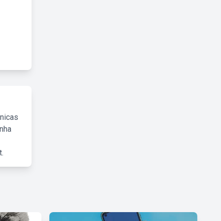
cnicas
inha
.