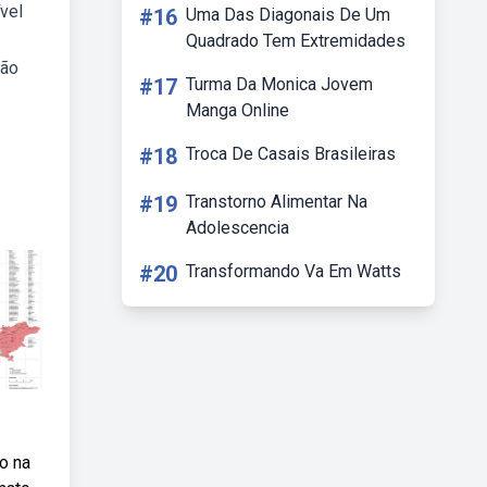
vel
#16
Uma Das Diagonais De Um
Quadrado Tem Extremidades
são
#17
Turma Da Monica Jovem
Manga Online
#18
Troca De Casais Brasileiras
#19
Transtorno Alimentar Na
Adolescencia
#20
Transformando Va Em Watts
o na