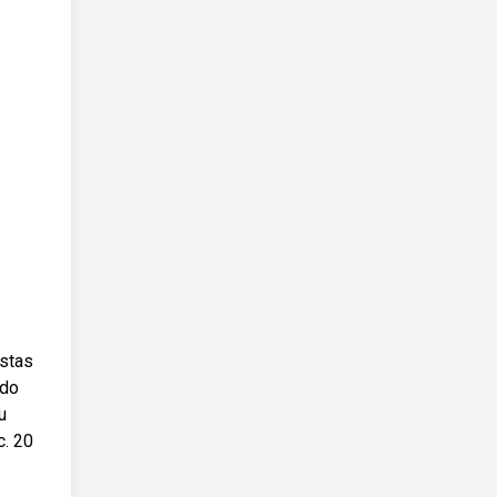
istas
ado
u
c. 20