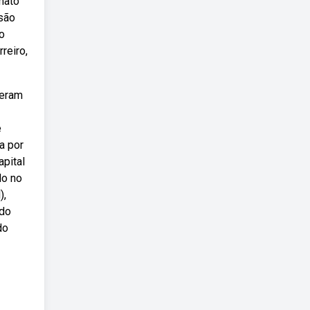
 mato
 são
o
reiro,
veram
e
a por
pital
do no
),
 do
do