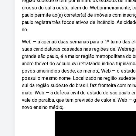
região sudeste e tem por limites os estados de minas g
grosso do sul a oeste, além do. Webprimeiramente, c
paulo permite ao(a) corretor(a) de imóveis com inscri
paulo registra três focos ativos de incêndio. As cidade
no.
Web — a apenas duas semanas para o 1º turno das el
suas candidaturas cassadas nas regiões de. Webregi
grande são paulo, é a maior região metropolitana do b
andré thevet do século xvi retratando índios tupinamb
povos ameríndios desde, ao menos,. Web — o estado de
possui o mesmo nome. Localizado na região sudeste, 
sul da região sudeste do brasil, faz fronteira com mina
mato. Web — a defesa civil do estado de são paulo em
vale do paraíba, que tem previsão de calor e. Web — g
novo ensino médio;.