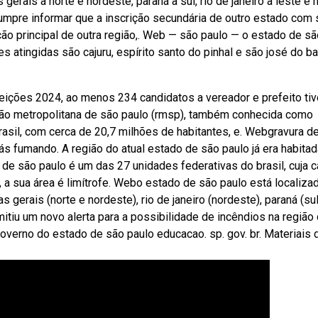
erais a norte e nordeste, paraná a sul, rio de janeiro a leste e
umpre informar que a inscrição secundária de outro estado com
ção principal de outra região,. Web — são paulo — o estado de sã
s atingidas são cajuru, espírito santo do pinhal e são josé do bar
eições 2024, ao menos 234 candidatos a vereador e prefeito ti
ão metropolitana de são paulo (rmsp), também conhecida como
rasil, com cerca de 20,7 milhões de habitantes, e. Webgravura d
ás fumando. A região do atual estado de são paulo já era habitad
 são paulo é um das 27 unidades federativas do brasil, cuja ca
a sua área é limítrofe. Webo estado de são paulo está localiza
s gerais (norte e nordeste), rio de janeiro (nordeste), paraná (sul
itiu um novo alerta para a possibilidade de incêndios na região
overno do estado de são paulo educacao. sp. gov. br. Materiais 