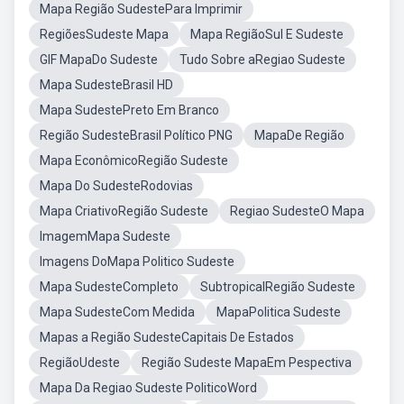
Mapa Região SudestePara Imprimir
RegiõesSudeste Mapa
Mapa RegiãoSul E Sudeste
GIF MapaDo Sudeste
Tudo Sobre aRegiao Sudeste
Mapa SudesteBrasil HD
Mapa SudestePreto Em Branco
Região SudesteBrasil Político PNG
MapaDe Região
Mapa EconômicoRegião Sudeste
Mapa Do SudesteRodovias
Mapa CriativoRegião Sudeste
Regiao SudesteO Mapa
ImagemMapa Sudeste
Imagens DoMapa Politico Sudeste
Mapa SudesteCompleto
SubtropicalRegião Sudeste
Mapa SudesteCom Medida
MapaPolitica Sudeste
Mapas a Região SudesteCapitais De Estados
RegiãoUdeste
Região Sudeste MapaEm Pespectiva
Mapa Da Regiao Sudeste PoliticoWord