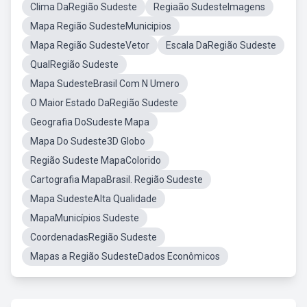
Clima DaRegião Sudeste
Regiaão SudesteImagens
Mapa Região SudesteMunicipios
Mapa Região SudesteVetor
Escala DaRegião Sudeste
QualRegião Sudeste
Mapa SudesteBrasil Com N Umero
O Maior Estado DaRegião Sudeste
Geografia DoSudeste Mapa
Mapa Do Sudeste3D Globo
Região Sudeste MapaColorido
Cartografia MapaBrasil. Região Sudeste
Mapa SudesteAlta Qualidade
MapaMunicípios Sudeste
CoordenadasRegião Sudeste
Mapas a Região SudesteDados Econômicos