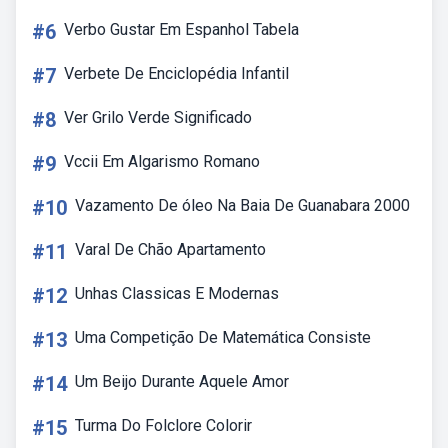
#6
Verbo Gustar Em Espanhol Tabela
#7
Verbete De Enciclopédia Infantil
#8
Ver Grilo Verde Significado
#9
Vccii Em Algarismo Romano
#10
Vazamento De óleo Na Baia De Guanabara 2000
#11
Varal De Chão Apartamento
#12
Unhas Classicas E Modernas
#13
Uma Competição De Matemática Consiste
#14
Um Beijo Durante Aquele Amor
#15
Turma Do Folclore Colorir