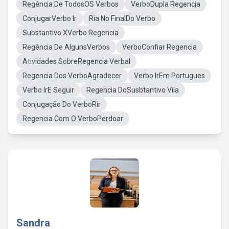
Regência De TodosOS Verbos
VerboDupla Regencia
ConjugarVerbo Ir
Ria No FinalDo Verbo
Substantivo XVerbo Regencia
Regência De AlgunsVerbos
VerboConfiar Regencia
Atividades SobreRegencia Verbal
Regencia Dos VerboAgradecer
Verbo IrEm Portugues
Verbo IrE Seguir
Regencia DoSusbtantivo Vila
Conjugação Do VerboRir
Regencia Com O VerboPerdoar
Sandra