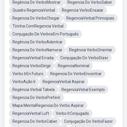
Regência Do VerboMostrar
Regencia Do VerboSaber
Quadro RegenciaVerbal
Regencia VerboEnsaiar
Regencia Do VerboChegar
RegenciaVerbal Primcipais
Tirinha ComRegencia Verbal
Conjugação De VerbosEm Português
Regência Do VerboAdentrar
Regencia Do VerboNamorar
Regência VerboOrientar
RegenciaVerbal Errada
Conjugação Do VerboDizer
Regência VerboDirigir
RegenciaNominal
Verbo IrEn Futuro
Regencia Do VerboEncontrar
VerboAção Ir
RegenciaVerbal Aspirar
Regência Verbal Tabela
RegenciaVebal Exemplo
Regencia Do VerboPreferir
Mapa MentalRegencia Do Verbo Aspirar
RegenciaVerbal Luft
Verbo IrConjugado
Regencia Do VerboCaber
Conjugação Do VerboFazer