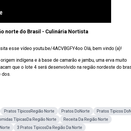
o norte do Brasil - Culinária Nortista
sita esse vídeo youtu.be/4ACVBGFY4oo Olá, bem vindo (a)!
e origem indígena e à base de camarão e jambu, uma erva muito
tacam que o lote 4 será desenvolvido na região nordeste do bras
e dos.
Pratos TípicosRegião Norte
Pratos DoNorte
Pratos Tipicos Do
omidas TípicasDa Região Norte
Receita Da Região Norte
Norte
3 Pratos TipicosDa Região Da Norte