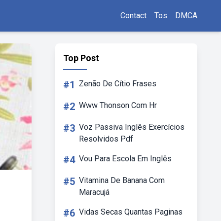
Contact
Tos
DMCA
Top Post
#1
Zenão De Cítio Frases
#2
Www Thonson Com Hr
#3
Voz Passiva Inglês Exercícios
Resolvidos Pdf
#4
Vou Para Escola Em Inglês
#5
Vitamina De Banana Com
Maracujá
#6
Vidas Secas Quantas Paginas