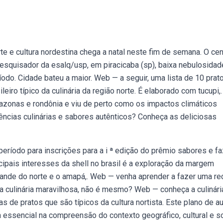
e e cultura nordestina chega a natal neste fim de semana. O ce
squisador da esalq/usp, em piracicaba (sp), baixa nebulosidade
do. Cidade bateu a maior. Web — a seguir, uma lista de 10 prat
leiro típico da culinária da região norte. É elaborado com tucupi,.
azonas e rondônia e viu de perto como os impactos climáticos
ências culinárias e sabores autênticos? Conheça as deliciosas
período para inscrições para a i ª edição do prêmio sabores e f
ipais interesses da shell no brasil é a exploração da margem
grande do norte e o amapá,. Web — venha aprender a fazer uma re
ma culinária maravilhosa, não é mesmo? Web — conheça a culinári
as de pratos que são típicos da cultura nortista. Este plano de au
ma essencial na compreensão do contexto geográfico, cultural e s