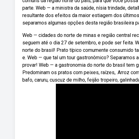
comuns da região norte do país, para que você possa
parte. Web — a ministra da saúde, nísia trindade, det
resultante dos efeitos da maior estiagem dos último
separamos algumas opções desta região brasileira p
Web — cidades do norte de minas e região central rece
seguem até o dia 27 de setembro, e pode ser feita. 
norte do brasil! Prato típico comumente consumido tan
e. Web — que tal um tour gastronômico? Separamos aq
provar! Web — a gastronomia do norte do brasil tem gr
Predominam os pratos com peixes, raízes,. Arroz com p
bafo, caruru, cuscuz de milho, feijão tropeiro, galinhad