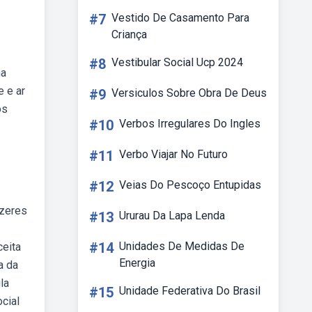
#7
Vestido De Casamento Para
Criança
#8
Vestibular Social Ucp 2024
na
 e ar
#9
Versiculos Sobre Obra De Deus
os
#10
Verbos Irregulares Do Ingles
#11
Verbo Viajar No Futuro
#12
Veias Do Pescoço Entupidas
azeres
#13
Ururau Da Lapa Lenda
#14
Unidades De Medidas De
ceita
Energia
a da
la
#15
Unidade Federativa Do Brasil
ocial