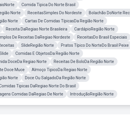
aisNorte
Comida Tipica Do Norte Brasil
egião Norte
ReceitasSimples Do Nordeste
Bolachão DoNorte Rec
gião Norte
Cartas De Comidas TípicasDa Região Norte
Receita DaRegiao Norte Brasileira
CardápioRegião Norte
mplos De Receitas DaRegiao Nordeste
ReceitasDo Brasil Especiais
Receitas
SlideRegião Norte
Pratos Típico Do NorteDo Brasil Peixe
Slide
Comidas E ObjetosDa Região Norte
ida DoceDa Regiao Norte
Receitas De BoloDa Região Norte
rte Doce Muce
Almoço TipicoDa Regiao Norte
ião Norte
Doce Ou SalgadoDa Região Norte
omidas Tipicas DaRegiao Norte Do Brasil
agens Comidas DaRegiao De Norte
IntroduçãoRegião Norte