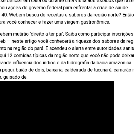
 se deliciar em casa ou durante uma visita aos estados que faz
alhou ações do governo federal para enfrentar a crise de saúde
s 40. Webem busca de receitas e sabores da região norte? Então
ara você conhecer e fazer uma viagem gastronômica.
bem mutirão 'direito a ter pai'; Saiba como participar inscrições
Web — neste artigo você conhecerá a riqueza dos sabores da reg
to na região do pará. E acendeu o alerta entre autoridades sanit
ui 12 comidas típicas da região norte que você não pode deixa
ande influência dos índios e da hidrografia da bacia amazônica.
equi, baião de dois, baixaria, caldeirada de tucunaré, camarão 
a, guisado de.