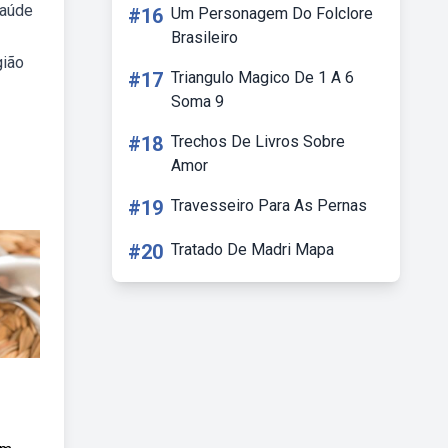
saúde
#16
Um Personagem Do Folclore
Brasileiro
gião
#17
Triangulo Magico De 1 A 6
Soma 9
#18
Trechos De Livros Sobre
Amor
#19
Travesseiro Para As Pernas
#20
Tratado De Madri Mapa