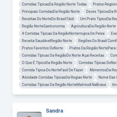
Comidas TipicasDa Região Norte Todas
Pratos Region
Principais ComidasDa Região Norte
Doces TípicosDa R
Receitas Do NorteDo Brasil Fácil
Um Prato TipicoDa Re
Região NorteGastronomia
AgriculturaDa Região Norte
4 Comidas Típicas Da RegiãoNortemujica De Peixe
Exe
Receita SaudávelRegião Norte
Regiões Do Brasil Com
Pratos Favoritos DoNorte
Pratos Da Região NortePara 
Comidas Típicas Da RegiãoDo Norte Açai Receitas
Com
O Que É TípicoDa Região Norte
Comidas Típicas DoNo
Comida Tipica Do NorteFacil De Fazer
AlimentosDa Reg
Atividade Comidas TipicasDa Regiao Norte
Nome Das C
Comidas Típicas Da Região NorteMatrinxã NaBrasa
Im
Sandra