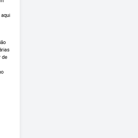
em
 aqui
ião
árias
r de
no