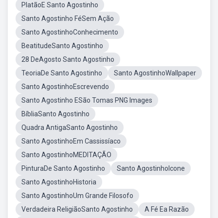
PlatãoE Santo Agostinho
Santo Agostinho FéSem Ação
Santo AgostinhoConhecimento
BeatitudeSanto Agostinho
28 DeAgosto Santo Agostinho
TeoriaDe Santo Agostinho
Santo AgostinhoWallpaper
Santo AgostinhoEscrevendo
Santo Agostinho ESão Tomas PNG Images
BíbliaSanto Agostinho
Quadra AntigaSanto Agostinho
Santo AgostinhoEm Cassissíaco
Santo AgostinhoMEDITAÇÃO
PinturaDe Santo Agostinho
Santo AgostinhoIcone
Santo AgostinhoHistoria
Santo AgostinhoUm Grande Filosofo
Verdadeira ReligiãoSanto Agostinho
A Fé Ea Razão