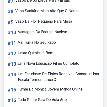
#7
Vasos De 50 Litros Para Plantas
#8
Vaso Sanitário Mais Alto Que O Normal
#9
Vaso De Flor Pequeno Para Mesa
#10
Vantagem Da Energia Nuclear
#11
Vai Toma No Seu Rabo
#12
Uniao Quimica é Bom
#13
Uma Nova Educação Filme Completo
#14
Um Estudante De Fisica Resolveu Construir Uma
Escala Termometrica X
#15
Turma Da Monica Jovem Manga Online
#16
Tudo Sobre Sala De Aula Arte