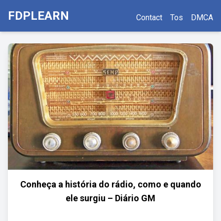
FDPLEARN
Contact
Tos
DMCA
Conheça a história do rádio, como e quando
ele surgiu – Diário GM