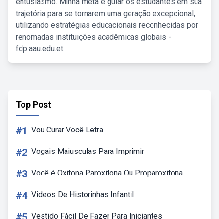
entusiasmo. Minha meta é guiar os estudantes em sua
trajetória para se tornarem uma geração excepcional,
utilizando estratégias educacionais reconhecidas por
renomadas instituições acadêmicas globais -
fdp.aau.edu.et.
Top Post
#1
Vou Curar Você Letra
#2
Vogais Maiusculas Para Imprimir
#3
Você é Oxitona Paroxitona Ou Proparoxitona
#4
Videos De Historinhas Infantil
#5
Vestido Fácil De Fazer Para Iniciantes