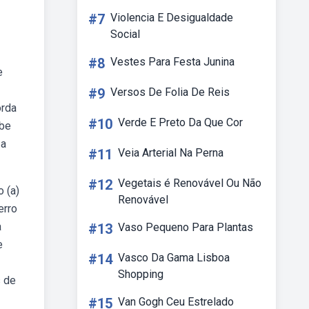
#7
Violencia E Desigualdade
Social
#8
Vestes Para Festa Junina
e
#9
Versos De Folia De Reis
orda
#10
Verde E Preto Da Que Cor
ebe
 a
#11
Veia Arterial Na Perna
#12
Vegetais é Renovável Ou Não
 (a)
Renovável
erro
a
#13
Vaso Pequeno Para Plantas
e
#14
Vasco Da Gama Lisboa
Shopping
s de
#15
Van Gogh Ceu Estrelado