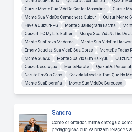
Monte SuaHistória
QuizurDescendencia
Quizur Mo
Quizur Monte Sua VidaDe Cantor Masculino
Quizur Mo
Monte Sua VidaDe Camponesa Quizur
Quizur Monte S
Favela QuizurRPG
Monte SuaBiografia Escrita
Mont
QuizurRPG My Life Esther
Monye Sua VidaNo Rio De J
Monte SuaProva Moderna
Monte Sua VidaEm Hogwar
Emory Douglas Sua VidaE Sua Obras
MonteDe Fadas 
Monte SuaAs
Monte Sua VidaEm Haikyuu
QuizurC
QuizurDecoração
MonteNaruto
QuizurDe Personal
Naruto EmSua Casa
Gravida Michele's Tom Que No Me 
Monte SuaBiografia
Monte Sua VidaDe Burguesa
Sandra
Como orientador, minha entrega é comp
pedagógicas que valorizam relações au