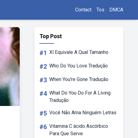
Contact
Tos
DMCA
Top Post
#1
Xl Equivale A Qual Tamanho
#2
Who Do You Love Tradução
#3
When You're Gone Tradução
#4
What Do You Do For A Living
Tradução
#5
Você Não Ama Ninguém Letras
#6
Vitamina C ácido Ascórbico
Para Que Serve