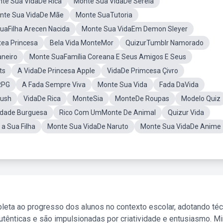
nte Sua VidaDe Rica
Monte Sua VidaDe Sereia
nte Sua VidaDe Mãe
Monte SuaTutoria
uaFilha Arecen Nacida
Monte Sua VidaEm Demon Sleyer
ea Princesa
Bela Vida MonteMor
QuizurTumblr Namorado
aneiro
Monte SuaFamília Coreana E Seus Amigos E Seus
ts
A VidaDe Princesa Apple
VidaDe Primcesa Çivro
RPG
A Fada Sempre Viva
Monte Sua Vida
Fada DaVida
rush
VidaDe Rica
MonteSia
MonteDe Roupas
Modelo Quiz
idade Burguesa
Rico Com UmMonte De Animal
Quizur Vida
a Sua Filha
Monte Sua VidaDe Naruto
Monte Sua VidaDe Anime
leta ao progresso dos alunos no contexto escolar, adotando té
tênticas e são impulsionadas por criatividade e entusiasmo. M