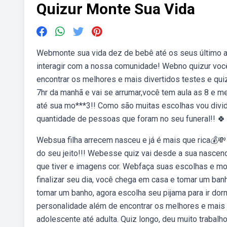
Quizur Monte Sua Vida
Webmonte sua vida dez de bebê até os seus último a
interagir com a nossa comunidade! Webno quizur você 
encontrar os melhores e mais divertidos testes e qui
7hr da manhã e vai se arrumar,você tem aula as 8 e
até sua mo***3!! Como são muitas escolhas vou divid
quantidade de pessoas que foram no seu funeral!! 🍀 
Websua filha arrecem nasceu e já é mais que rica💰💸 
do seu jeito!!! Webesse quiz vai desde a sua nascen
que tiver e imagens cor. Webfaça suas escolhas e mo
finalizar seu dia, você chega em casa e tomar um ban
tomar um banho, agora escolha seu pijama para ir dor
personalidade além de encontrar os melhores e mais 
adolescente até adulta. Quiz longo, deu muito traba