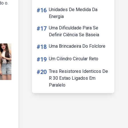
o o.
#16
Unidades De Medida Da
Energia
#17
Uma Dificuldade Para Se
Definir Ciência Se Baseia
#18
Uma Brincadeira Do Folclore
#19
Um Cilindro Circular Reto
#20
Tres Resistores Identicos De
R 30 Estao Ligados Em
Paralelo