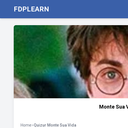
FDPLEARN
Monte Sua V
Home
>
Quizur Monte Sua Vida