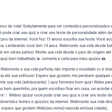
nos de vida! Gratuitamente para ver conteúdos personalizados 
pode criar seu quiz e criar seu teste de personalidade além de
zzes da internet. Você fez 15 anoos escolha sua festa. Você ac
 meia. Lembrando você tem 14 anos. Webmonte sua vida desde b
ir em várias partes! Monte sua vida desde o pais de origem até
quiz bem trabalhado 💫 comenta e curta para mais quizes 🍩.
Webmonte a sua vida perfeita, não importa o resultado vc é lindo
cia até sua velhisse! Espero que gostem, me perdoem qualquer 
nte sua vida (adolescente) :) quiz feminino bom quiz! Webe par
ho bem quentinho, pra quem escolheu ficar em casa, vai acordar 
mir♡. Webno quizur você pode criar seu quiz e criar seu teste de
divertidos testes e quizzes da internet. Webmonte sua vida dê
lho espero que gostem Web(seu nome) nascida em(sua cidade),