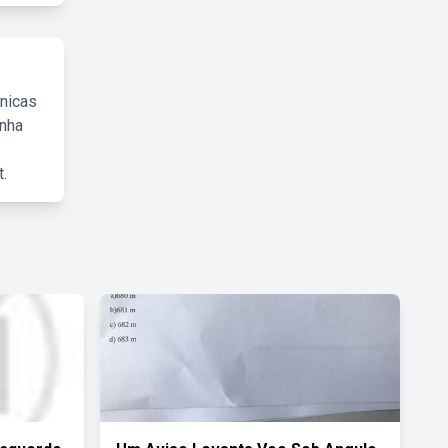
cnicas
inha
.