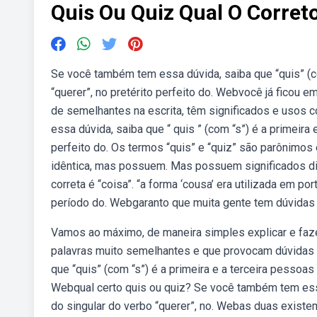
Quis Ou Quiz Qual O Corret
Se você também tem essa dúvida, saiba que “quis” (co
“querer”, no pretérito perfeito do. Webvocê já ficou 
de semelhantes na escrita, têm significados e usos
essa dúvida, saiba que “ quis ” (com “s”) é a primeira 
perfeito do. Os termos “quis” e “quiz” são parônimos
idêntica, mas possuem. Mas possuem significados dif
correta é “coisa”. “a forma ‘cousa’ era utilizada em po
período do. Webgaranto que muita gente tem dúvidas 
Vamos ao máximo, de maneira simples explicar e faz
palavras muito semelhantes e que provocam dúvidas
que “quis” (com “s”) é a primeira e a terceira pessoas 
Webqual certo quis ou quiz? Se você também tem essa 
do singular do verbo “querer”, no. Webas duas existe