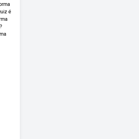
forma
Quiz é
orma
?
rma