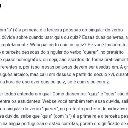
o
m “s”) é a primeira e a terceira pessoas do singular do verbo
em dúvida sobre quando usar quis ou quiz? Essas duas palavras, 
 completamente. Webqual certo quis ou quiz? Se você também t
e a terceira pessoas do singular do verbo “querer”, no pretérito
 e quase homógrafos, ou seja, são escritos de forma praticamen
erentes e, por isso, essas palavras devem ser usadas em. A gr
rtuguês arcaico, mas caiu em desuso a partir do século xvi, duran
na hora de escrever quis ou quiz, se é com s ou com z.
er todos entenderem qual. Como dissemos, “quiz” e “quis” são 
 entre os estudantes. Webse você também tem essa dúvida, sai
do singular do verbo “querer”, no pretérito perfeito do indicativo.
dúvida, saiba que “quis” (com “s”) é a primeira e a terceira p
m na língua portuguesa e estão corretas, porém o significado de