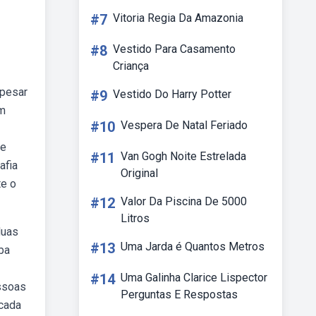
#7
Vitoria Regia Da Amazonia
#8
Vestido Para Casamento
Criança
apesar
#9
Vestido Do Harry Potter
em
#10
Vespera De Natal Feriado
te
#11
Van Gogh Noite Estrelada
afia
Original
te o
#12
Valor Da Piscina De 5000
Litros
duas
#13
Uma Jarda é Quantos Metros
ba
#14
Uma Galinha Clarice Lispector
essoas
Perguntas E Respostas
 cada