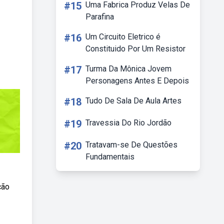
#15
Uma Fabrica Produz Velas De
Parafina
#16
Um Circuito Eletrico é
Constituido Por Um Resistor
#17
Turma Da Mônica Jovem
Personagens Antes E Depois
#18
Tudo De Sala De Aula Artes
#19
Travessia Do Rio Jordão
#20
Tratavam-se De Questões
Fundamentais
ção