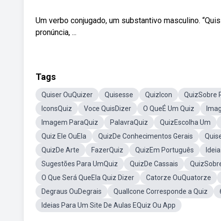
Um verbo conjugado, um substantivo masculino. “Quis”
pronúncia, ...
Tags
Quiser OuQuizer
Quisesse
QuizIcon
QuizSobre 
IconsQuiz
Voce QuisDizer
O QueÉ Um Quiz
Ima
Imagem ParaQuiz
PalavraQuiz
QuizEscolha Um
Quiz Ele OuEla
QuizDe Conhecimentos Gerais
Quis
QuizDe Arte
FazerQuiz
QuizEm Português
Idei
Sugestões Para UmQuiz
QuizDe Cassais
QuizSobre
O Que Será QueEla Quiz Dizer
Catorze OuQuatorze
Degraus OuDegrais
QualIcone Corresponde a Quiz
Ideias Para Um Site De Aulas EQuiz Ou App