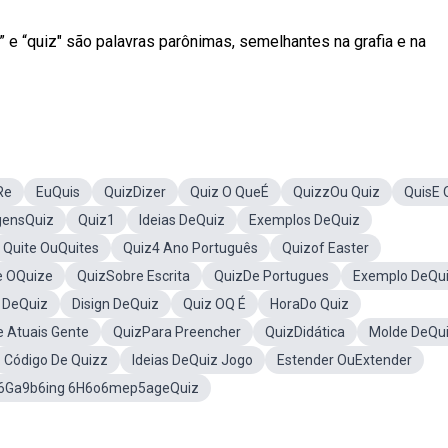
 e “quiz" são palavras parônimas, semelhantes na grafia e na
Re
EuQuis
QuizDizer
Quiz O QueÉ
QuizzOu Quiz
QuisE 
gensQuiz
Quiz1
Ideias DeQuiz
Exemplos DeQuiz
Quite OuQuites
Quiz4 Ano Português
Quizof Easter
e OQuize
QuizSobre Escrita
QuizDe Portugues
Exemplo DeQu
a DeQuiz
Disign DeQuiz
Quiz OQ É
HoraDo Quiz
 Atuais Gente
QuizPara Preencher
QuizDidática
Molde DeQu
Código De Quizz
Ideias DeQuiz Jogo
Estender OuExtender
6Ga9b6ing 6H6o6mep5ageQuiz