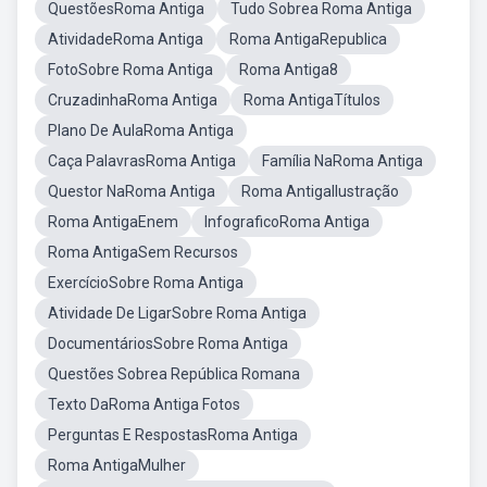
QuestõesRoma Antiga
Tudo Sobrea Roma Antiga
AtividadeRoma Antiga
Roma AntigaRepublica
FotoSobre Roma Antiga
Roma Antiga8
CruzadinhaRoma Antiga
Roma AntigaTítulos
Plano De AulaRoma Antiga
Caça PalavrasRoma Antiga
Família NaRoma Antiga
Questor NaRoma Antiga
Roma AntigaIlustração
Roma AntigaEnem
InfograficoRoma Antiga
Roma AntigaSem Recursos
ExercícioSobre Roma Antiga
Atividade De LigarSobre Roma Antiga
DocumentáriosSobre Roma Antiga
Questões Sobrea República Romana
Texto DaRoma Antiga Fotos
Perguntas E RespostasRoma Antiga
Roma AntigaMulher