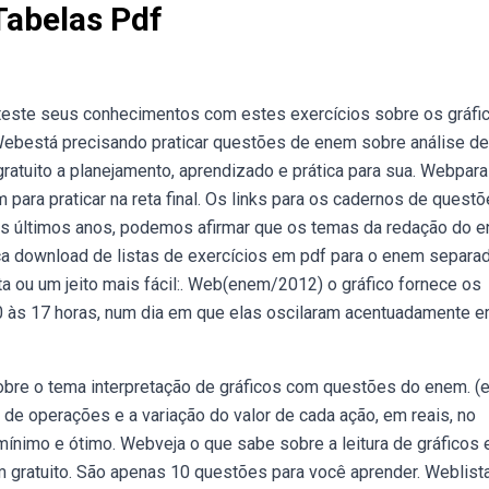
Tabelas Pdf
 teste seus conhecimentos com estes exercícios sobre os gráfi
Webestá precisando praticar questões de enem sobre análise de
ratuito a planejamento, aprendizado e prática para sua. Webpara
para praticar na reta final. Os links para os cadernos de questõ
dos últimos anos, podemos afirmar que os temas da redação do 
ça download de listas de exercícios em pdf para o enem separa
a ou um jeito mais fácil:. Web(enem/2012) o gráfico fornece os
0 às 17 horas, num dia em que elas oscilaram acentuadamente 
obre o tema interpretação de gráficos com questões do enem. 
de operações e a variação do valor de cada ação, em reais, no
 mínimo e ótimo. Webveja o que sabe sobre a leitura de gráficos 
 gratuito. São apenas 10 questões para você aprender. Weblist