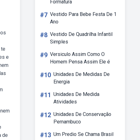
Formatura
#7
Vestido Para Bebe Festa De 1
Ano
cos
#8
Vestido De Quadrilha Infantil
Simples
 te
#9
Versiculo Assim Como O
es e
Homem Pensa Assim Ele é
enem
das
#10
Unidades De Medidas De
Energia
em
#11
Unidades De Medida
Atividades
(enem
#12
Unidades De Conservação
Pernambuco
e
#13
Um Predio Se Chama Brasil
a de