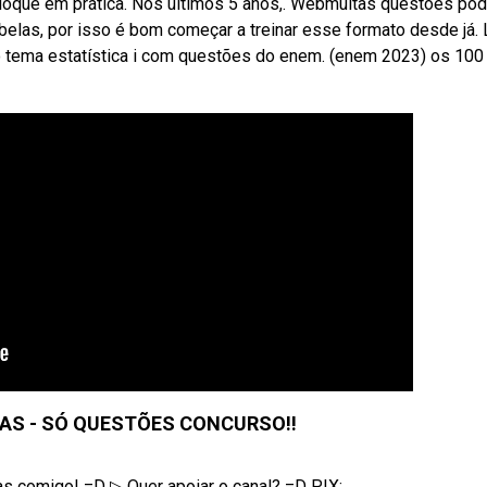
oloque em prática. Nos últimos 5 anos,. Webmuitas questões po
abelas, por isso é bom começar a treinar esse formato desde já. 
o tema estatística i com questões do enem. (enem 2023) os 100
LAS - SÓ QUESTÕES CONCURSO!!
as comigo! =D ▷ Quer apoiar o canal? =D PIX: ...