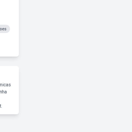
toes
cnicas
inha
.