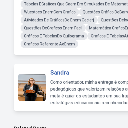
Tabelas EGraficos Que Caem Em Simukados De Matemati
Wuestoes EnemCom Grafico
Questões Gráfico DeBar
Atividades De GráficosDo Enem Cecierj
Questões DeIn
Questões DeGraficos Enem Facil
Matemática Grafico
Gráficos E TabelasDo Quilograma
Graficos E TabelasA
Graficos Referente AoEnem
Sandra
Como orientador, minha entrega é comp
pedagógicas que valorizam relações au
meta é guiar os estudantes em sua traj
estratégias educacionais reconhecidas