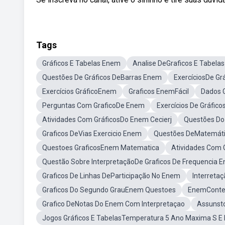
Tags
Gráficos E Tabelas Enem
Analise DeGraficos E Tabelas
Questões De Gráficos DeBarras Enem
ExercíciosDe Gr
Exercícios GráficoEnem
Graficos EnemFácil
Dados G
Perguntas Com GraficoDe Enem
Exercícios De Gráfic
Atividades Com GráficosDo Enem Cecierj
Questões Do
Graficos DeVias Exercicio Enem
Questões DeMatemáti
Questoes GraficosEnem Matematica
Atividades Com 
Questão Sobre InterpretaçãoDe Graficos De Frequencia 
Graficos De Linhas DeParticipação No Enem
Interreta
Graficos Do Segundo GrauEnem Questoes
EnemConteu
Grafico DeNotas Do Enem Com Interpretaçao
Assunst
Jogos Gráficos E TabelasTemperatura 5 Ano Maxima S E 