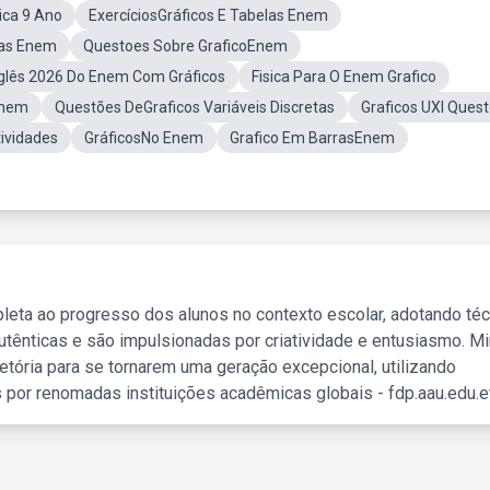
ca 9 Ano
ExercíciosGráficos E Tabelas Enem
ras Enem
Questoes Sobre GraficoEnem
glês 2026 Do Enem Com Gráficos
Fisica Para O Enem Grafico
Enem
Questões DeGraficos Variáveis Discretas
Graficos UXI Ques
tividades
GráficosNo Enem
Grafico Em BarrasEnem
leta ao progresso dos alunos no contexto escolar, adotando té
tênticas e são impulsionadas por criatividade e entusiasmo. M
etória para se tornarem uma geração excepcional, utilizando
 por renomadas instituições acadêmicas globais - fdp.aau.edu.et