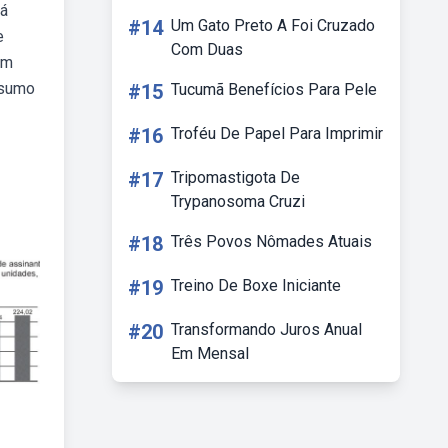
tá
#14
Um Gato Preto A Foi Cruzado
e
Com Duas
om
esumo
#15
Tucumã Benefícios Para Pele
#16
Troféu De Papel Para Imprimir
#17
Tripomastigota De
Trypanosoma Cruzi
#18
Três Povos Nômades Atuais
#19
Treino De Boxe Iniciante
#20
Transformando Juros Anual
Em Mensal