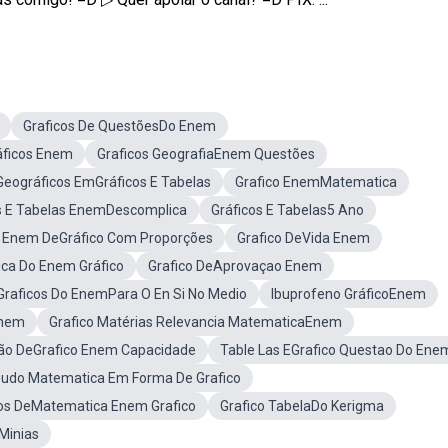
Graficos De QuestõesDo Enem
áficos Enem
Graficos GeografiaEnem Questões
eográficos EmGráficos E Tabelas
Grafico EnemMatematica
os E Tabelas EnemDescomplica
Gráficos E Tabelas5 Ano
 Enem DeGráfico Com Proporções
Grafico DeVida Enem
ca Do Enem Gráfico
Grafico DeAprovaçao Enem
Graficos Do EnemPara O En Si No Medio
Ibuprofeno GráficoEnem
Enem
Grafico Matérias Relevancia MatematicaEnem
ção DeGrafico Enem Capacidade
Table Las EGrafico Questao Do Ene
do Matematica Em Forma De Grafico
os DeMatematica Enem Grafico
Grafico TabelaDo Kerigma
Minias