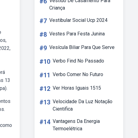
#6
Vestido De Casamento Para
Criança
#7
Vestibular Social Ucp 2024
e
#8
Vestes Para Festa Junina
os,
#9
Vesícula Biliar Para Que Serve
2022,
#10
Verbo Find No Passado
erá
#11
Verbo Comer No Futuro
às 13
#12
Ver Horas Iguais 1515
pa).
entos
#13
Velocidade Da Luz Notação
Cientifica
os.
#14
Vantagens Da Energia
r como
Termoelétrica