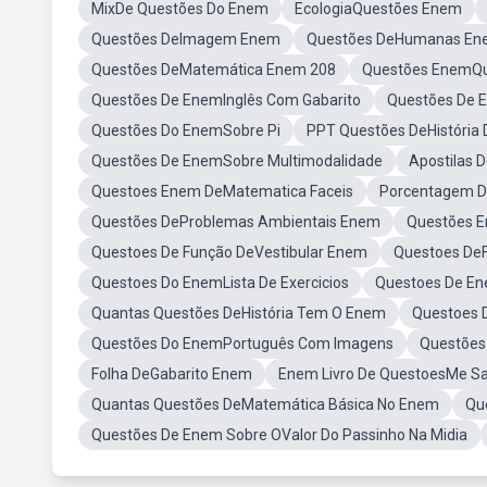
MixDe Questões Do Enem
EcologiaQuestões Enem
Questões DeImagem Enem
Questões DeHumanas En
Questões DeMatemática Enem 208
Questões EnemQu
Questões De EnemInglês Com Gabarito
Questões De 
Questões Do EnemSobre Pi
PPT Questões DeHistória
Questões De EnemSobre Multimodalidade
Apostilas 
Questoes Enem DeMatematica Faceis
Porcentagem D
Questões DeProblemas Ambientais Enem
Questões E
Questoes De Função DeVestibular Enem
Questoes DeF
Questoes Do EnemLista De Exercicios
Questoes De En
Quantas Questões DeHistória Tem O Enem
Questoes D
Questões Do EnemPortuguês Com Imagens
Questões
Folha DeGabarito Enem
Enem Livro De QuestoesMe Sa
Quantas Questões DeMatemática Básica No Enem
Qu
Questões De Enem Sobre OValor Do Passinho Na Midia