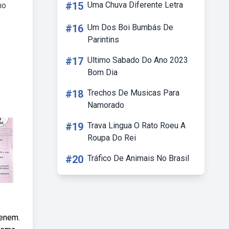
#15
Uma Chuva Diferente Letra
mo
#16
Um Dos Boi Bumbás De
Parintins
#17
Ultimo Sabado Do Ano 2023
Bom Dia
#18
Trechos De Musicas Para
Namorado
#19
Trava Lingua O Rato Roeu A
Roupa Do Rei
#20
Tráfico De Animais No Brasil
 enem.