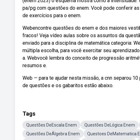
(enem 2023) o esquema mostra como a intensidade. W
pa/pg com questões do enem. Você pode conferir as v
de exercícios para o enem.
Webencontre questões do enem e dos maiores vestibu
fracos! Veja vídeo aulas sobre os assuntos da quest
enviado para a disciplina de matemática categoria: 
múltipla escolha, para você exercitar seu aprendizad
a. Webvocê lembra do conceito de progressão aritmét
resumos e.
Web — para te ajudar nesta missão, a cnn separou 10 p
de questões e os gabaritos estão abaixo.
Tags
Questões DeEscala Enem
Questões DeLógica Enem
Questões DeÁlgebra Enem
Questoes DeMatematica 