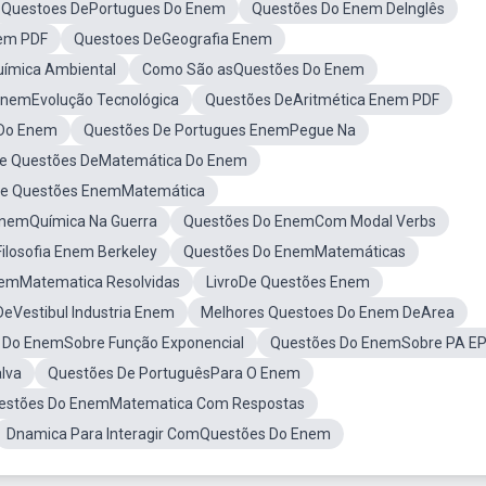
Questoes DePortugues Do Enem
Questões Do Enem DeInglês
em PDF
Questoes DeGeografia Enem
ímica Ambiental
Como São asQuestões Do Enem
EnemEvolução Tecnológica
Questões DeAritmética Enem PDF
 Do Enem
Questões De Portugues EnemPegue Na
De Questões DeMatemática Do Enem
e Questões EnemMatemática
nemQuímica Na Guerra
Questões Do EnemCom Modal Verbs
ilosofia Enem Berkeley
Questões Do EnemMatemáticas
emMatematica Resolvidas
LivroDe Questões Enem
eVestibul Industria Enem
Melhores Questoes Do Enem DeArea
 Do EnemSobre Função Exponencial
Questões Do EnemSobre PA E
lva
Questões De PortuguêsPara O Enem
estões Do EnemMatematica Com Respostas
Dnamica Para Interagir ComQuestões Do Enem