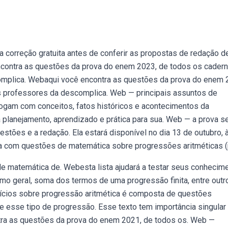
 a correção gratuita antes de conferir as propostas de redação d
ncontra as questões da prova do enem 2023, de todos os cadern
omplica. Webaqui você encontra as questões da prova do enem 
s professores da descomplica. Web — principais assuntos de
ogam com conceitos, fatos históricos e acontecimentos da
a planejamento, aprendizado e prática para sua. Web — a prova s
stões e a redação. Ela estará disponível no dia 13 de outubro, 
sta com questões de matemática sobre progressões aritméticas (
e matemática de. Webesta lista ajudará a testar seus conhecim
mo geral, soma dos termos de uma progressão finita, entre outr
cícios sobre progressão aritmética é composta de questões
e esse tipo de progressão. Esse texto tem importância singula
ontra as questões da prova do enem 2021, de todos os. Web —