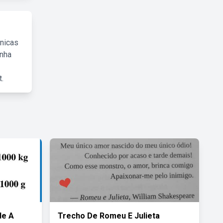
cnicas
inha
.
de A
Trecho De Romeu E Julieta