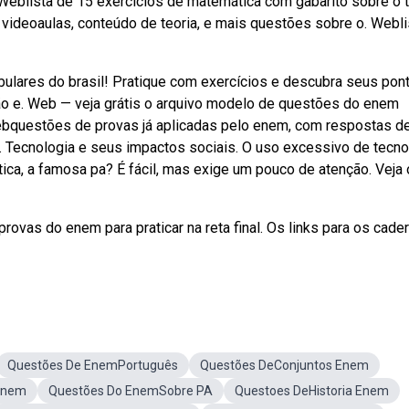
eblista de 15 exercícios de matemática com gabarito sobre o
ideoaulas, conteúdo de teoria, e mais questões sobre o. Webli
lares do brasil! Pratique com exercícios e descubra seus pon
ão e. Web — veja grátis o arquivo modelo de questões do enem
Webquestões de provas já aplicadas pelo enem, com respostas d
o. Tecnologia e seus impactos sociais. O uso excessivo de tecno
ica, a famosa pa? É fácil, mas exige um pouco de atenção. Veja
rovas do enem para praticar na reta final. Os links para os cade
Questões De EnemPortuguês
Questões DeConjuntos Enem
Enem
Questões Do EnemSobre PA
Questoes DeHistoria Enem