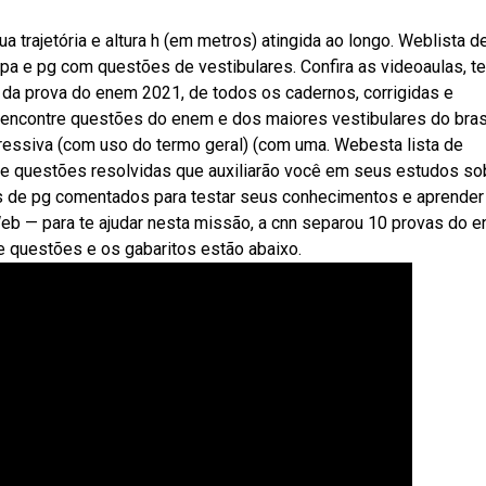
 trajetória e altura h (em metros) atingida ao longo. Weblista d
a e pg com questões de vestibulares. Confira as videoaulas, te
da prova do enem 2021, de todos os cadernos, corrigidas e
ncontre questões do enem e dos maiores vestibulares do brasi
ssiva (com uso do termo geral) (com uma. Webesta lista de
de questões resolvidas que auxiliarão você em seus estudos so
os de pg comentados para testar seus conhecimentos e aprender
Web — para te ajudar nesta missão, a cnn separou 10 provas do 
 de questões e os gabaritos estão abaixo.