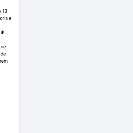
e 13
oria e
l!
bre
 de
enem