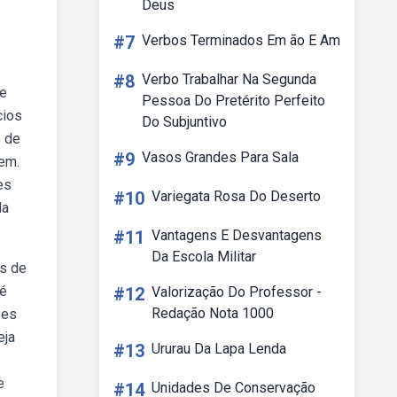
Deus
#7
Verbos Terminados Em ão E Am
#8
Verbo Trabalhar Na Segunda
 e
Pessoa Do Pretérito Perfeito
cios
Do Subjuntivo
o de
#9
Vasos Grandes Para Sala
em.
es
#10
Variegata Rosa Do Deserto
da
#11
Vantagens E Desvantagens
Da Escola Militar
es de
 é
#12
Valorização Do Professor -
Redação Nota 1000
ões
eja
#13
Ururau Da Lapa Lenda
e
#14
Unidades De Conservação