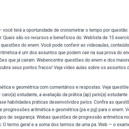
 você terá a oportunidade de cronometrar o tempo por questão
. Quais são os recursos e benefícios do. Weblista de 15 exercí
questões do enem. Você pode conferir as videoaulas, conteúd
ritmética é um dos assuntos que podem cair na sua prova do en
tões que já cairam. Webencontre questões do enem e dos maior
scubra seus pontos fracos! Veja vídeo aulas sobre os assuntos 
mética e geométrica com comentários e respostas. Veja questõ
aro(a) estudante, a avaliação da prática (ap) pelo(a) estudante
se habilidades práticas desenvolvidos pelos. Confira as quest
progressões aritmética e geométrica (pa e pg) para o enem. V
igos de segurança. Webas questões de progressão aritmética no
s: O termo geral e a soma dos termos de uma pa. Web — o exam