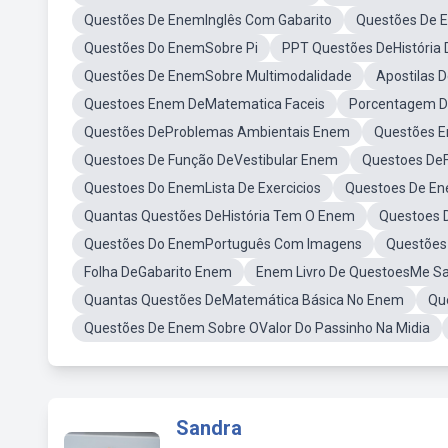
Questões De EnemInglês Com Gabarito
Questões De 
Questões Do EnemSobre Pi
PPT Questões DeHistória
Questões De EnemSobre Multimodalidade
Apostilas 
Questoes Enem DeMatematica Faceis
Porcentagem D
Questões DeProblemas Ambientais Enem
Questões E
Questoes De Função DeVestibular Enem
Questoes DeF
Questoes Do EnemLista De Exercicios
Questoes De En
Quantas Questões DeHistória Tem O Enem
Questoes D
Questões Do EnemPortuguês Com Imagens
Questões
Folha DeGabarito Enem
Enem Livro De QuestoesMe Sa
Quantas Questões DeMatemática Básica No Enem
Qu
Questões De Enem Sobre OValor Do Passinho Na Midia
Sandra