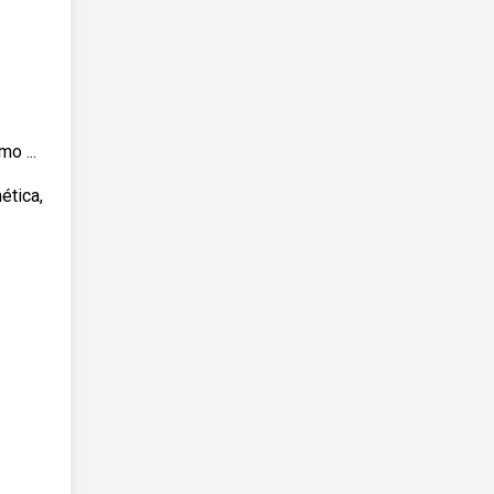
o ...
ética,