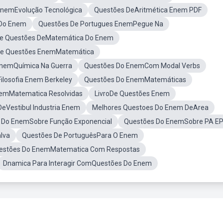
EnemEvolução Tecnológica
Questões DeAritmética Enem PDF
 Do Enem
Questões De Portugues EnemPegue Na
De Questões DeMatemática Do Enem
e Questões EnemMatemática
nemQuímica Na Guerra
Questões Do EnemCom Modal Verbs
ilosofia Enem Berkeley
Questões Do EnemMatemáticas
emMatematica Resolvidas
LivroDe Questões Enem
eVestibul Industria Enem
Melhores Questoes Do Enem DeArea
 Do EnemSobre Função Exponencial
Questões Do EnemSobre PA E
lva
Questões De PortuguêsPara O Enem
estões Do EnemMatematica Com Respostas
Dnamica Para Interagir ComQuestões Do Enem