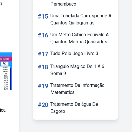
es
Pernambuco
#15
Uma Tonelada Corresponde A
Quantos Quilogramas
#16
Um Metro Cúbico Equivale A
Quantos Metros Quadrados
#17
Tudo Pelo Jogo Livro 3
#18
Triangulo Magico De 1 A 6
Soma 9
#19
Tratamento Da Informação
Matematica
#20
Tratamento Da água De
ica,
Esgoto