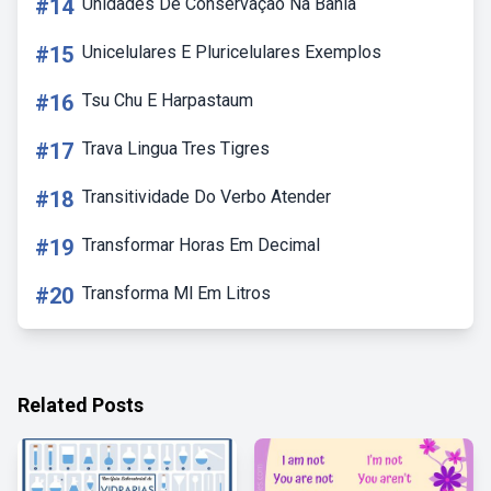
#14
Unidades De Conservação Na Bahia
#15
Unicelulares E Pluricelulares Exemplos
#16
Tsu Chu E Harpastaum
#17
Trava Lingua Tres Tigres
#18
Transitividade Do Verbo Atender
#19
Transformar Horas Em Decimal
#20
Transforma Ml Em Litros
Related Posts