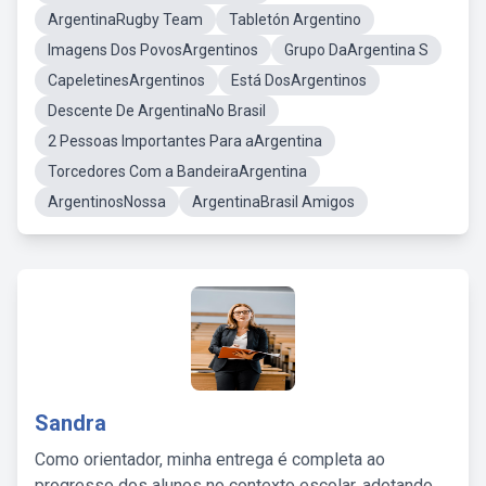
ArgentinaRugby Team
Tabletón Argentino
Imagens Dos PovosArgentinos
Grupo DaArgentina S
CapeletinesArgentinos
Está DosArgentinos
Descente De ArgentinaNo Brasil
2 Pessoas Importantes Para aArgentina
Torcedores Com a BandeiraArgentina
ArgentinosNossa
ArgentinaBrasil Amigos
Sandra
Como orientador, minha entrega é completa ao
progresso dos alunos no contexto escolar, adotando