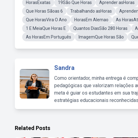
HorasExatas
19São Que Horas
Aprender asHoras
Que Horas Sãoas 6
Trabalhando asHoras
Aprenden
Que HorasVira O Ano
HorasEm Alemao
As HorasAt
1 E MeiaQue Horas E
Quantos DiasSão 280 Horas
A
As HorasEm Português
ImagemQue Horas São
Que
Sandra
Como orientador, minha entrega é comp
pedagógicas que valorizam relações au
meta é guiar os estudantes em sua traj
estratégias educacionais reconhecidas
Related Posts