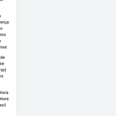
a
rença
ão
ares
a
hour.
 de
 se
(sp)
ns
bhora
bhora
sil.