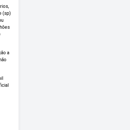
rios,
e (sp)
ou
lhões
e
ção a
 não
il
icial