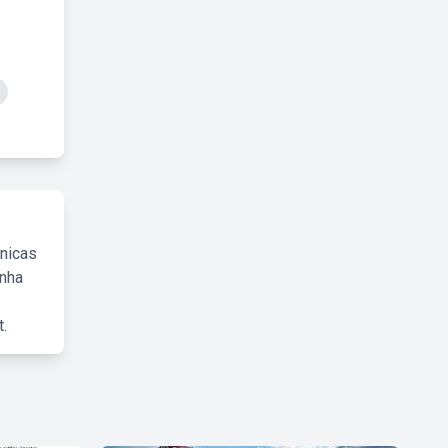
cnicas
inha
.