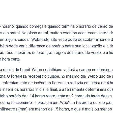
 horário, quando começa e quando termina o horario de verão de
 e o astral. No plano astral, muitos eventos acontecem antes d
, em alguns casos,. Webneste site você pode descobrir a hora e d
ém pode ver a diferença de horário entre sua localização e a d
as fusos horários de brasil, as regras de horário de verão, e a h
 hora certa,.
ra oficial do brasil. Webo corinthians voltará a campo no domingo
incha. O fortaleza receberá o cuiabá, no mesmo dia. Webo uso de
 enfrentamento de incêndios florestais reduziu em cerca de 4 h
serir os horários inicial e final, e a ferramenta determinará qu
Webo horário das 14 horas representa as 2 horas da tarde de um 
 como funcionam as horas em um. Web“em fevereiro do ano pa
ilímetros (mm) em menos de 15 horas, o que é mais ou menos