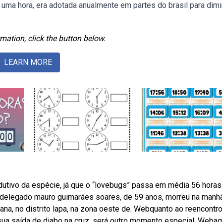
uma hora, era adotada anualmente em partes do brasil para dimi
mation, click the button below.
LEARN MORE
tivo da espécie, já que o “lovebugs” passa em média 56 horas
 delegado mauro guimarães soares, de 59 anos, morreu na manh
mana, no distrito lapa, na zona oeste de. Webquanto ao reencontr
sua saída de diabo na cruz, será outro momento especial. Webaq