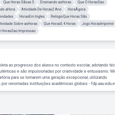
Que Horas Sãoas 5
Ensinando asHoras
Que O HorasSao
do aHora
Atividade De Horas2 Ano
HoraÁgora
ividades
HorasEm Ingles
RelógioQue Horas São
tividade Sobre asHoras
Que HorasE 4 Horas
Jogo HorasImprimir
 HorasSao Impressao
leta ao progresso dos alunos no contexto escolar, adotando té
tênticas e são impulsionadas por criatividade e entusiasmo. M
etória para se tornarem uma geração excepcional, utilizando
 por renomadas instituições acadêmicas globais - fdp.aau.edu.et