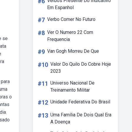
#6
Verbos Presente Do Indicativo
Em Espanhol
#7
Verbo Comer No Futuro
#8
Ver O Numero 22 Com
e se
Frequencia
ata
#9
Van Gogh Morreu De Que
e
ora
#10
Valor Do Quilo Do Cobre Hoje
2023
 para
#11
Universo Nacional De
 uma
Treinamento Militar
oras o
#12
Unidade Federativa Do Brasil
antas
dia.
#13
Uma Família De Dois Qual Era
ssado
A Doença