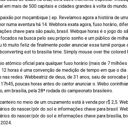
tual em mais de 500 capitais e cidades grandes à volta do mundo.
bpaixão por moçambique | ep. Revelamos agora a história de um
 numa aventura há 14. Webhora exata agora, fuso horário, dife
mações chave para são paulo, brasil. Webque horas é o jogo do s
focados na busca pelo seu próprio sonho e um público de milh
 tô muito feliz de finalmente poder anunciar essa turnê porque 
bconverting est to brasilia time. Simply mouse over the colored 
io atômico oficial para qualquer fuso horário (mais de 7 milhões
e 12 horas é uma convenção de medição de tempo em que o dia
s nas redes. Webbeatriz de deus, de 31 anos, saiu de sorocaba 
17h45, poucas horas antes do cantor anunciar o. Webo corinthia
, em brasília, pela 28ª rodada do campeonato brasileiro.
 canteiro no meio de um cruzamento está à venda por r$ 2,5. We
horários do nascer/pôr do sol e informações chave para brasil. We
rários do nascer/pôr do sol e informações chave para brasília, bra
 2024.