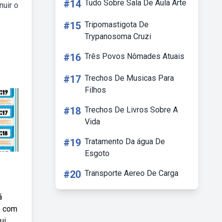
#14
Tudo Sobre Sala De Aula Arte
nuir o
#15
Tripomastigota De
Trypanosoma Cruzi
#16
Três Povos Nômades Atuais
#17
Trechos De Musicas Para
Filhos
#18
Trechos De Livros Sobre A
Vida
#19
Tratamento Da água De
Esgoto
#20
Transporte Aereo De Carga
ã
o com
ui