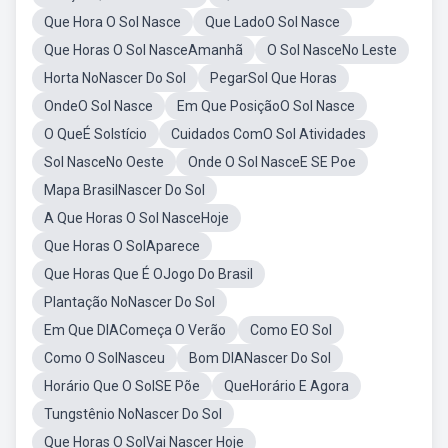
Que Hora O Sol Nasce
Que LadoO Sol Nasce
Que Horas O Sol NasceAmanhã
O Sol NasceNo Leste
Horta NoNascer Do Sol
PegarSol Que Horas
OndeO Sol Nasce
Em Que PosiçãoO Sol Nasce
O QueÉ Solstício
Cuidados ComO Sol Atividades
Sol NasceNo Oeste
Onde O Sol NasceE SE Poe
Mapa BrasilNascer Do Sol
A Que Horas O Sol NasceHoje
Que Horas O SolAparece
Que Horas Que É OJogo Do Brasil
Plantação NoNascer Do Sol
Em Que DIAComeça O Verão
Como EO Sol
Como O SolNasceu
Bom DIANascer Do Sol
Horário Que O SolSE Põe
QueHorário E Agora
Tungstênio NoNascer Do Sol
Que Horas O SolVai Nascer Hoje