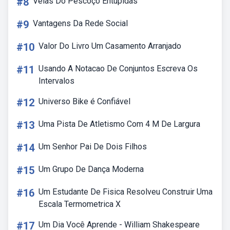
#8
Veias Do Pescoço Entupidas
#9
Vantagens Da Rede Social
#10
Valor Do Livro Um Casamento Arranjado
#11
Usando A Notacao De Conjuntos Escreva Os
Intervalos
#12
Universo Bike é Confiável
#13
Uma Pista De Atletismo Com 4 M De Largura
#14
Um Senhor Pai De Dois Filhos
#15
Um Grupo De Dança Moderna
#16
Um Estudante De Fisica Resolveu Construir Uma
Escala Termometrica X
#17
Um Dia Você Aprende - William Shakespeare