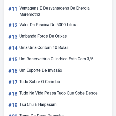
#11
Vantagens E Desvantagens Da Energia
Maremotriz
#12
Valor Da Piscina De 5000 Litros
#13
Umbanda Fotos De Orixas
#14
Uma Urna Contem 10 Bolas
#15
Um Reservatório Cilindrico Esta Com 3/5
#16
Um Esporte De Invasão
#17
Tudo Sobre O Carimbó
#18
Tudo Na Vida Passa Tudo Que Sobe Desce
#19
Tsu Chu E Harpasum
Trono De Deus Desenho