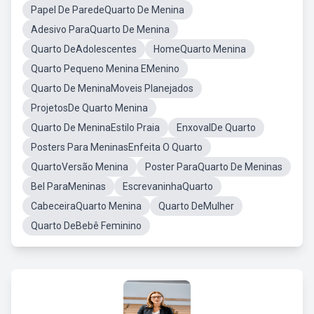
Papel De ParedeQuarto De Menina
Adesivo ParaQuarto De Menina
Quarto DeAdolescentes
HomeQuarto Menina
Quarto Pequeno Menina EMenino
Quarto De MeninaMoveis Planejados
ProjetosDe Quarto Menina
Quarto De MeninaEstilo Praia
EnxovalDe Quarto
Posters Para MeninasEnfeita O Quarto
QuartoVersão Menina
Poster ParaQuarto De Meninas
Bel ParaMeninas
EscrevaninhaQuarto
CabeceiraQuarto Menina
Quarto DeMulher
Quarto DeBebê Feminino