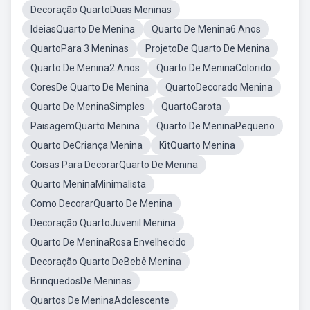
Decoração QuartoDuas Meninas
IdeiasQuarto De Menina
Quarto De Menina6 Anos
QuartoPara 3 Meninas
ProjetoDe Quarto De Menina
Quarto De Menina2 Anos
Quarto De MeninaColorido
CoresDe Quarto De Menina
QuartoDecorado Menina
Quarto De MeninaSimples
QuartoGarota
PaisagemQuarto Menina
Quarto De MeninaPequeno
Quarto DeCriança Menina
KitQuarto Menina
Coisas Para DecorarQuarto De Menina
Quarto MeninaMinimalista
Como DecorarQuarto De Menina
Decoração QuartoJuvenil Menina
Quarto De MeninaRosa Envelhecido
Decoração Quarto DeBebê Menina
BrinquedosDe Meninas
Quartos De MeninaAdolescente