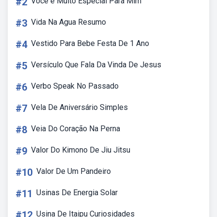
#2
Você é Muito Especial Para Mim
#3
Vida Na Agua Resumo
#4
Vestido Para Bebe Festa De 1 Ano
#5
Versículo Que Fala Da Vinda De Jesus
#6
Verbo Speak No Passado
#7
Vela De Aniversário Simples
#8
Veia Do Coração Na Perna
#9
Valor Do Kimono De Jiu Jitsu
#10
Valor De Um Pandeiro
#11
Usinas De Energia Solar
#12
Usina De Itaipu Curiosidades