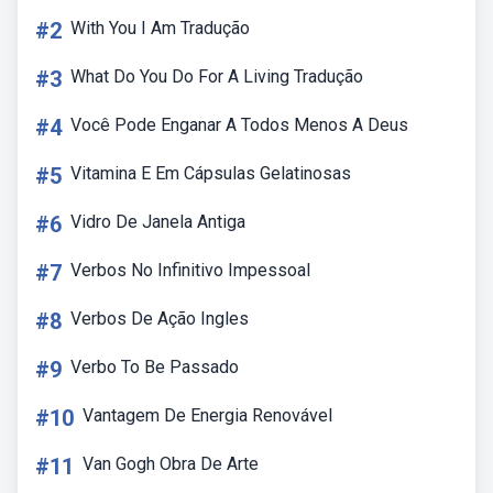
#2
With You I Am Tradução
#3
What Do You Do For A Living Tradução
#4
Você Pode Enganar A Todos Menos A Deus
#5
Vitamina E Em Cápsulas Gelatinosas
#6
Vidro De Janela Antiga
#7
Verbos No Infinitivo Impessoal
#8
Verbos De Ação Ingles
#9
Verbo To Be Passado
#10
Vantagem De Energia Renovável
#11
Van Gogh Obra De Arte