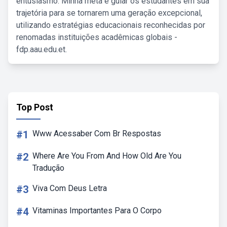
entusiasmo. Minha meta é guiar os estudantes em sua
trajetória para se tornarem uma geração excepcional,
utilizando estratégias educacionais reconhecidas por
renomadas instituições acadêmicas globais -
fdp.aau.edu.et.
Top Post
#1
Www Acessaber Com Br Respostas
#2
Where Are You From And How Old Are You
Tradução
#3
Viva Com Deus Letra
#4
Vitaminas Importantes Para O Corpo