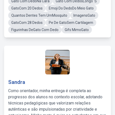
Gato Com DedoNa Cara
Gato Com DedosLongo 'S
GatoCom 20 Dedos
Emoji Do DedoDo Meio Gato
Quantos Dentes Tem UmMosquito
ImagensGato
GatoCom 28 Dedos
Pe De GatoSem Cartilagem
Figurinhas DeGato Com Dedo
Gifs MimoGato
Sandra
Como orientador, minha entrega é completa ao
progresso dos alunos no contexto escolar, adotando
técnicas pedagógicas que valorizam relações
autênticas e são impulsionadas por criatividade e