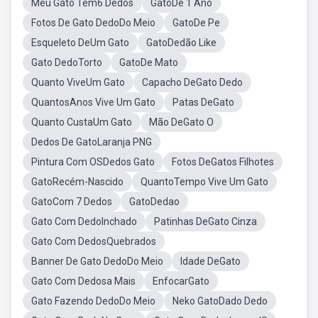
Meu Gato Tem6 Dedos
GatoDe 1 Ano
Fotos De Gato DedoDo Meio
GatoDe Pe
Esqueleto DeUm Gato
GatoDedão Like
Gato DedoTorto
GatoDe Mato
Quanto ViveUm Gato
Capacho DeGato Dedo
QuantosAnos Vive Um Gato
Patas DeGato
Quanto CustaUm Gato
Mão DeGato O
Dedos De GatoLaranja PNG
Pintura Com OSDedos Gato
Fotos DeGatos Filhotes
GatoRecém-Nascido
QuantoTempo Vive Um Gato
GatoCom 7 Dedos
GatoDedao
Gato Com DedoInchado
Patinhas DeGato Cinza
Gato Com DedosQuebrados
Banner De Gato DedoDo Meio
Idade DeGato
Gato Com Dedosa Mais
EnfocarGato
Gato Fazendo DedoDo Meio
Neko GatoDado Dedo