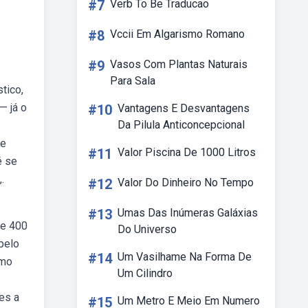
#7
Verb To Be Traducao
#8
Vccii Em Algarismo Romano
#9
Vasos Com Plantas Naturais
Para Sala
tico,
— já o
#10
Vantagens E Desvantagens
Da Pilula Anticoncepcional
ue
#11
Valor Piscina De 1000 Litros
é se
.
#12
Valor Do Dinheiro No Tempo
#13
Umas Das Inúmeras Galáxias
de 400
Do Universo
pelo
#14
Um Vasilhame Na Forma De
omo
Um Cilindro
es a
#15
Um Metro E Meio Em Numero