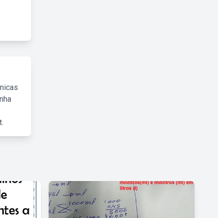
cnicas
inha
.