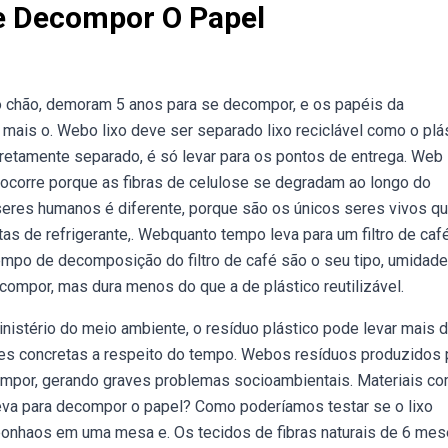
e Decompor O Papel
o chão, demoram 5 anos para se decompor, e os papéis da
ais o. Webo lixo deve ser separado lixo reciclável como o plás
orretamente separado, é só levar para os pontos de entrega. Web 
 ocorre porque as fibras de celulose se degradam ao longo do
eres humanos é diferente, porque são os únicos seres vivos q
tas de refrigerante,. Webquanto tempo leva para um filtro de caf
mpo de decomposição do filtro de café são o seu tipo, umidade,
mpor, mas dura menos do que a de plástico reutilizável.
nistério do meio ambiente, o resíduo plástico pode levar mais 
ões concretas a respeito do tempo. Webos resíduos produzidos 
mpor, gerando graves problemas socioambientais. Materiais c
leva para decompor o papel? Como poderíamos testar se o lixo
onha­os em uma mesa e. Os tecidos de fibras naturais de 6 mes