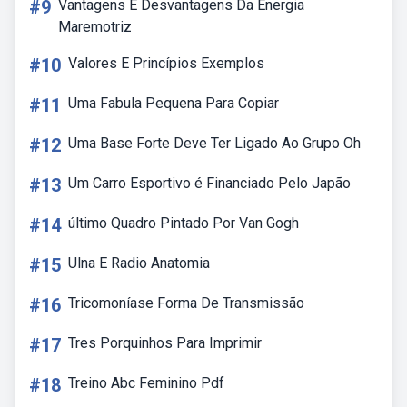
#9
Vantagens E Desvantagens Da Energia
Maremotriz
#10
Valores E Princípios Exemplos
#11
Uma Fabula Pequena Para Copiar
#12
Uma Base Forte Deve Ter Ligado Ao Grupo Oh
#13
Um Carro Esportivo é Financiado Pelo Japão
#14
último Quadro Pintado Por Van Gogh
#15
Ulna E Radio Anatomia
#16
Tricomoníase Forma De Transmissão
#17
Tres Porquinhos Para Imprimir
#18
Treino Abc Feminino Pdf