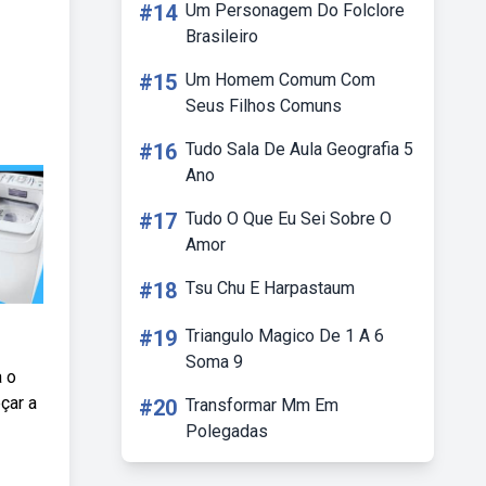
#14
Um Personagem Do Folclore
Brasileiro
#15
Um Homem Comum Com
Seus Filhos Comuns
#16
Tudo Sala De Aula Geografia 5
Ano
#17
Tudo O Que Eu Sei Sobre O
Amor
#18
Tsu Chu E Harpastaum
#19
Triangulo Magico De 1 A 6
Soma 9
a o
çar a
#20
Transformar Mm Em
Polegadas