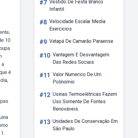
#7
Vestido De Festa Branco
Infantil
#8
Velocidade Escalar Media
Exercicios
ente,
de 10
#9
Vatapá De Camarão Paraense
roupa
#10
Vantagem E Desvantagem
m
Das Redes Sociais
 a
que é
#11
Valor Numerico De Um
dia,
Polinomio
#12
Usinas Termoelétricas Fazem
upas
Uso Somente De Fontes
Renováveis.
uina
#13
Unidades De Conservação Em
como
São Paulo
 1.