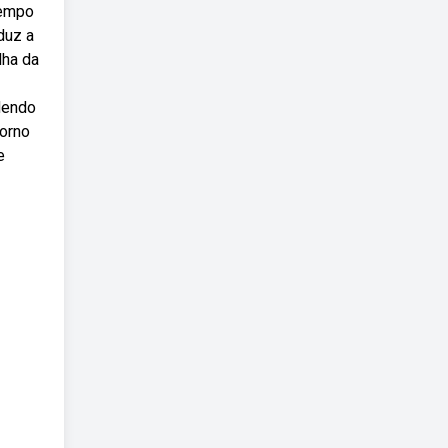
tempo
duz a
lha da
dendo
torno
e