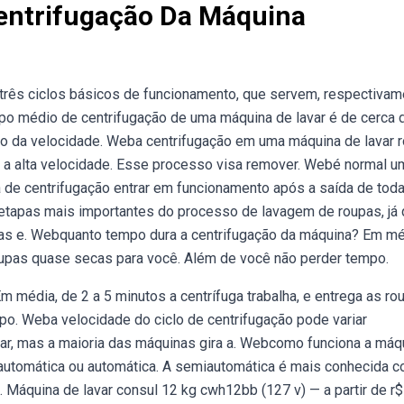
ntrifugação Da Máquina
três ciclos básicos de funcionamento, que servem, respectivam
empo médio de centrifugação de uma máquina de lavar é de cerca 
do da velocidade. Weba centrifugação em uma máquina de lavar 
a a alta velocidade. Esse processo visa remover. Webé normal u
de centrifugação entrar em funcionamento após a saída de toda
etapas mais importantes do processo de lavagem de roupas, já 
as e. Webquanto tempo dura a centrifugação da máquina? Em mé
 roupas quase secas para você. Além de você não perder tempo.
média, de 2 a 5 minutos a centrífuga trabalha, e entrega as ro
o. Weba velocidade do ciclo de centrifugação pode variar
r, mas a maioria das máquinas gira a. Webcomo funciona a máq
iautomática ou automática. A semiautomática é mais conhecida 
Máquina de lavar consul 12 kg cwh12bb (127 v) — a partir de r$