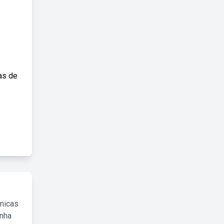
.
as de
cnicas
inha