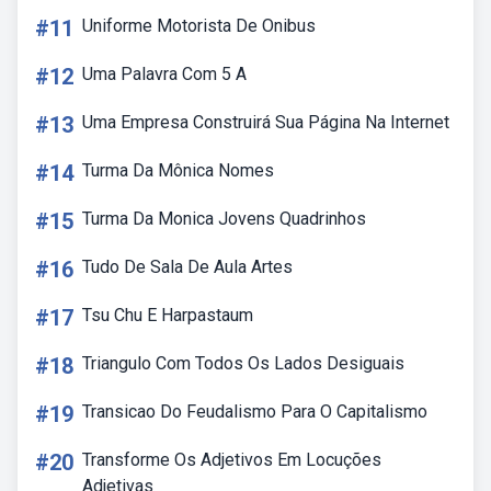
#11
Uniforme Motorista De Onibus
#12
Uma Palavra Com 5 A
#13
Uma Empresa Construirá Sua Página Na Internet
#14
Turma Da Mônica Nomes
#15
Turma Da Monica Jovens Quadrinhos
#16
Tudo De Sala De Aula Artes
#17
Tsu Chu E Harpastaum
#18
Triangulo Com Todos Os Lados Desiguais
#19
Transicao Do Feudalismo Para O Capitalismo
#20
Transforme Os Adjetivos Em Locuções
Adjetivas