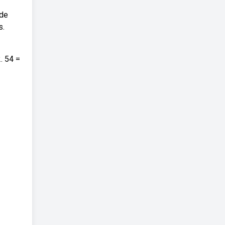
 de
s.
. 54 =