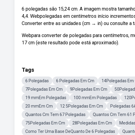
6 polegadas são 15,24 cm. A imagem mostra tamanho
4,4. Webpolegadas em centímetros início incremento
Converter entre as unidades (cm → in) ou consulte a 
Webpara converter de polegadas para centímetros, mult
17 cm (este resultado pode está aproximado).
Tags
6 Polegadas
6 Polegadas Em Cm
14Polegadas Em
7Polegadas Em Cm
9Polegadas Em Cm
50Polega
19 mmEm Polegadas
100 mmEm Polegadas
120P
20 mmEm Cm
12 5Polegadas Em Cm
Polegadas 6
Quantos Cm Tem 67 Polegadas
Quantos Cm Tem 61 
75Polegadas Em Cm
28Polegadas Em Cm
Medida
Como Ter Uma Base DeQuanto De 6 Polegadas
Quant