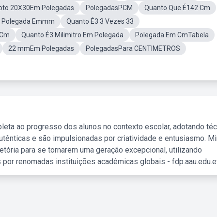
oto 20X30Em Polegadas
PolegadasPCM
Quanto Que É142 Cm
r Polegada Emmm
Quanto É3 3 Vezes 33
 Cm
Quanto É3 Milimitro Em Polegada
Polegada Em CmTabela
22 mmEm Polegadas
PolegadasPara CENTIMETROS
leta ao progresso dos alunos no contexto escolar, adotando té
tênticas e são impulsionadas por criatividade e entusiasmo. M
etória para se tornarem uma geração excepcional, utilizando
 por renomadas instituições acadêmicas globais - fdp.aau.edu.et