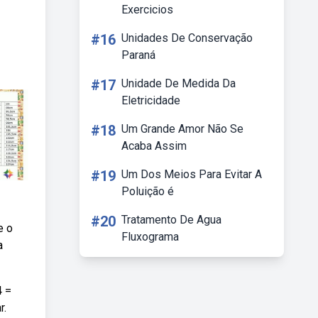
Exercicios
#16
Unidades De Conservação
Paraná
#17
Unidade De Medida Da
Eletricidade
#18
Um Grande Amor Não Se
Acaba Assim
#19
Um Dos Meios Para Evitar A
Poluição é
#20
Tratamento De Agua
e o
Fluxograma
a
4 =
r.