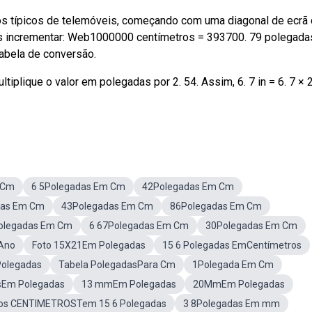
s típicos de telemóveis, começando com uma diagonal de ecrã
s incrementar: Web1000000 centímetros = 393700. 79 polegada
tabela de conversão.
iplique o valor em polegadas por 2. 54. Assim, 6. 7 in = 6. 7 × 2
 Cm
6 5Polegadas Em Cm
42Polegadas Em Cm
das Em Cm
43Polegadas Em Cm
86Polegadas Em Cm
olegadas Em Cm
6 67Polegadas Em Cm
30Polegadas Em Cm
Ano
Foto 15X21Em Polegadas
15 6 Polegadas EmCentímetros
Polegadas
Tabela PolegadasPara Cm
1Polegada Em Cm
sEm Polegadas
13 mmEm Polegadas
20MmEm Polegadas
os CENTIMETROSTem 15 6 Polegadas
3 8Polegadas Em mm