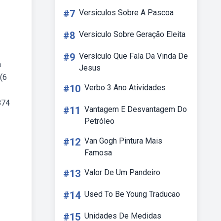
#7
Versiculos Sobre A Pascoa
#8
Versiculo Sobre Geração Eleita
#9
Versículo Que Fala Da Vinda De
a
Jesus
(6
#10
Verbo 3 Ano Atividades
874
#11
Vantagem E Desvantagem Do
Petróleo
#12
Van Gogh Pintura Mais
Famosa
#13
Valor De Um Pandeiro
#14
Used To Be Young Traducao
#15
Unidades De Medidas