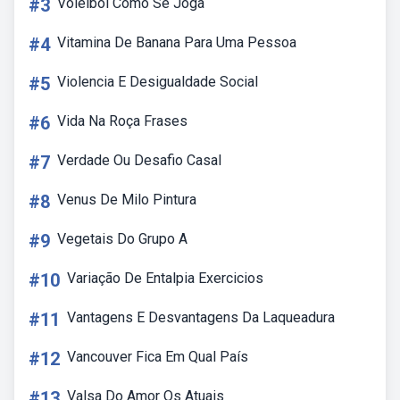
#3
Voleibol Como Se Joga
#4
Vitamina De Banana Para Uma Pessoa
#5
Violencia E Desigualdade Social
#6
Vida Na Roça Frases
#7
Verdade Ou Desafio Casal
#8
Venus De Milo Pintura
#9
Vegetais Do Grupo A
#10
Variação De Entalpia Exercicios
#11
Vantagens E Desvantagens Da Laqueadura
#12
Vancouver Fica Em Qual País
#13
Valsa Do Amor Os Atuais