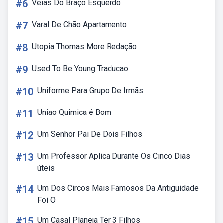
#6
Veias Do Braço Esquerdo
#7
Varal De Chão Apartamento
#8
Utopia Thomas More Redação
#9
Used To Be Young Traducao
#10
Uniforme Para Grupo De Irmãs
#11
Uniao Quimica é Bom
#12
Um Senhor Pai De Dois Filhos
#13
Um Professor Aplica Durante Os Cinco Dias
úteis
#14
Um Dos Circos Mais Famosos Da Antiguidade
Foi O
#15
Um Casal Planeja Ter 3 Filhos