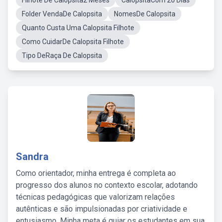
Filhote De Calopsita2 Meses
CalopsitaCom 20 Dias
Folder VendaDe Calopsita
NomesDe Calopsita
Quanto Custa Uma Calopsita Filhote
Como CuidarDe Calopsita Filhote
Tipo DeRaça De Calopsita
Sandra
Como orientador, minha entrega é completa ao
progresso dos alunos no contexto escolar, adotando
técnicas pedagógicas que valorizam relações
autênticas e são impulsionadas por criatividade e
entusiasmo. Minha meta é guiar os estudantes em sua