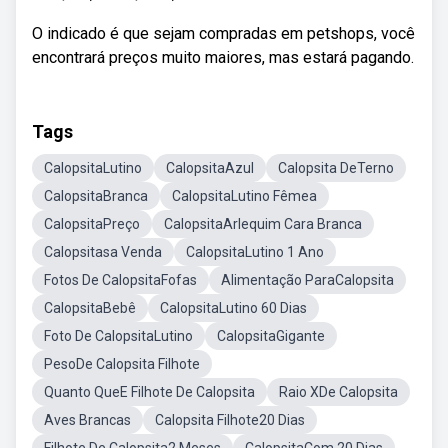
O indicado é que sejam compradas em petshops, você
encontrará preços muito maiores, mas estará pagando.
Tags
CalopsitaLutino
CalopsitaAzul
Calopsita DeTerno
CalopsitaBranca
CalopsitaLutino Fêmea
CalopsitaPreço
CalopsitaArlequim Cara Branca
Calopsitasa Venda
CalopsitaLutino 1 Ano
Fotos De CalopsitaFofas
Alimentação ParaCalopsita
CalopsitaBebê
CalopsitaLutino 60 Dias
Foto De CalopsitaLutino
CalopsitaGigante
PesoDe Calopsita Filhote
Quanto QueE Filhote De Calopsita
Raio XDe Calopsita
Aves Brancas
Calopsita Filhote20 Dias