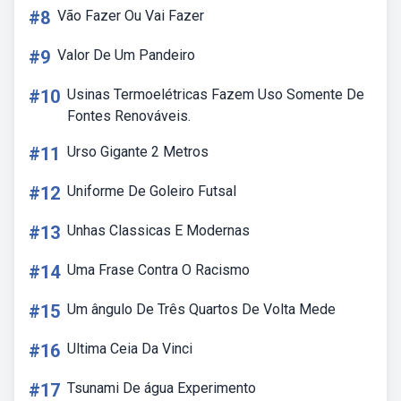
#8
Vão Fazer Ou Vai Fazer
#9
Valor De Um Pandeiro
#10
Usinas Termoelétricas Fazem Uso Somente De
Fontes Renováveis.
#11
Urso Gigante 2 Metros
#12
Uniforme De Goleiro Futsal
#13
Unhas Classicas E Modernas
#14
Uma Frase Contra O Racismo
#15
Um ângulo De Três Quartos De Volta Mede
#16
Ultima Ceia Da Vinci
#17
Tsunami De água Experimento