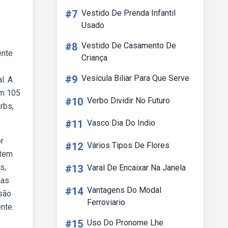
#7
Vestido De Prenda Infantil
Usado
#8
Vestido De Casamento De
ente
Criança
#9
Vesícula Biliar Para Que Serve
l. A
em 105
#10
Verbo Dividir No Futuro
rbs,
#11
Vasco Dia Do Indio
r
#12
Vários Tipos De Flores
stem
s,
#13
Varal De Encaixar Na Janela
mas
#14
Vantagens Do Modal
são
Ferroviario
nte.
#15
Uso Do Pronome Lhe