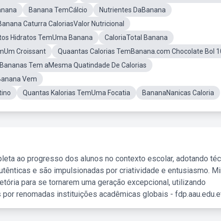
anana
Banana TemCálcio
Nutrientes DaBanana
Banana Caturra CaloriasValor Nutricional
tos Hidratos TemUma Banana
CaloriaTotal Banana
emUm Croissant
Quaantas Calorias TemBanana.com Chocolate Bol 
 Bananas Tem aMesma Quatindade De Calorias
 Banana Vem
tino
Quantas Kalorias TemUma Focatia
BananaNanicas Caloria
leta ao progresso dos alunos no contexto escolar, adotando té
tênticas e são impulsionadas por criatividade e entusiasmo. M
etória para se tornarem uma geração excepcional, utilizando
 por renomadas instituições acadêmicas globais - fdp.aau.edu.et