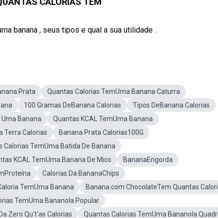
QUANTAS CALORIAS TEM
a banana , seus tipos e qual a sua utilidade .
anana Prata
Quantas Calorias TemUma Banana Caturra
nana
100 Gramas DeBanana Calorias
Tipos DeBanana Calorias
m Uma Banana
Quantas KCAL TemUma Banana
 Terra Calorias
Banana Prata Calorias100G
s Calorias TemUma Batida De Banana
ntas KCAL TemUma Banana De Mico
BananaEngorda
mProteína
Calorias Da BananaChips
Caloria TemUma Banana
Banana.com ChocolateTem Quantas Calor
orias TemUma Bananola Popular
a Zero Qu't'as Calorias
Quantas Calorias TemUma Bananola Quad