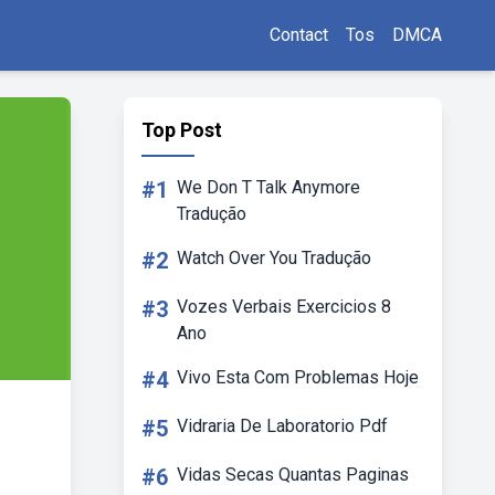
Contact
Tos
DMCA
Top Post
#1
We Don T Talk Anymore
Tradução
#2
Watch Over You Tradução
#3
Vozes Verbais Exercicios 8
Ano
#4
Vivo Esta Com Problemas Hoje
#5
Vidraria De Laboratorio Pdf
#6
Vidas Secas Quantas Paginas