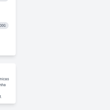
100G
cnicas
inha
.