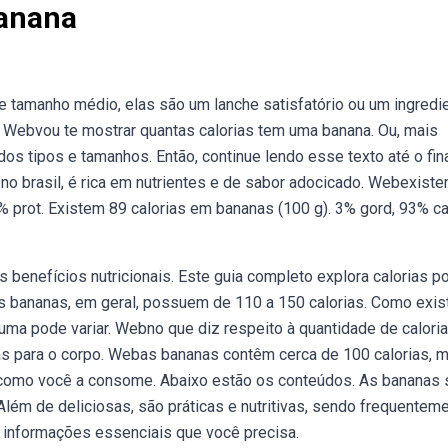
Banana
tamanho médio, elas são um lanche satisfatório ou um ingredi
 Webvou te mostrar quantas calorias tem uma banana. Ou, mais
os tipos e tamanhos. Então, continue lendo esse texto até o fina
o brasil, é rica em nutrientes e de sabor adocicado. Webexist
% prot. Existem 89 calorias em bananas (100 g). 3% gord, 93% ca
enefícios nutricionais. Este guia completo explora calorias po
s bananas, em geral, possuem de 110 a 150 calorias. Como exi
 uma pode variar. Webno que diz respeito à quantidade de caloria
s para o corpo. Webas bananas contêm cerca de 100 calorias, 
e como você a consome. Abaixo estão os conteúdos. As bananas 
lém de deliciosas, são práticas e nutritivas, sendo frequenteme
s informações essenciais que você precisa.