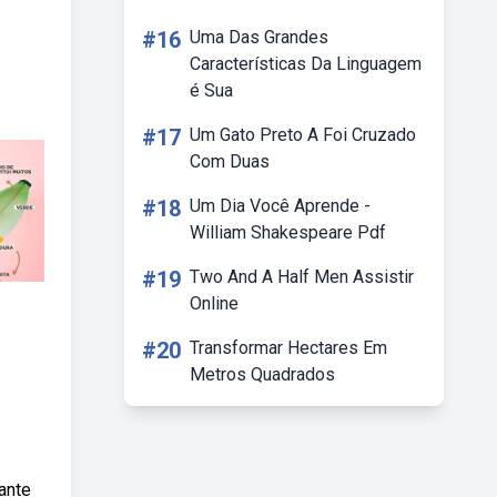
#16
Uma Das Grandes
Características Da Linguagem
é Sua
#17
Um Gato Preto A Foi Cruzado
Com Duas
#18
Um Dia Você Aprende -
William Shakespeare Pdf
#19
Two And A Half Men Assistir
Online
#20
Transformar Hectares Em
Metros Quadrados
ante