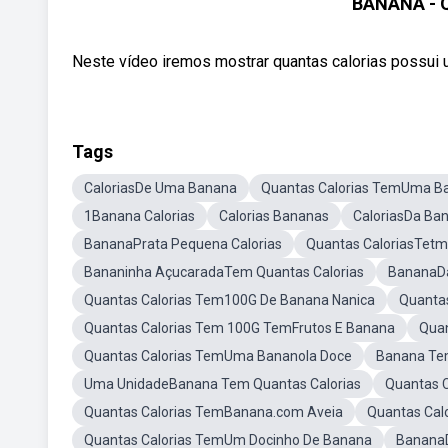
BANANA - 
Neste vídeo iremos mostrar quantas calorias possui um
Tags
CaloriasDe Uma Banana
Quantas Calorias TemUma B
1Banana Calorias
Calorias Bananas
CaloriasDa Ba
BananaPrata Pequena Calorias
Quantas CaloriasTet
Bananinha AçucaradaTem Quantas Calorias
BananaDa
Quantas Calorias Tem100G De Banana Nanica
Quanta
Quantas Calorias Tem 100G TemFrutos E Banana
Qua
Quantas Calorias TemUma Bananola Doce
Banana Te
Uma UnidadeBanana Tem Quantas Calorias
Quantas 
Quantas Calorias TemBanana.com Aveia
Quantas Cal
Quantas Calorias TemUm Docinho De Banana
BananaD