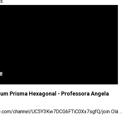
s.
e um Prisma Hexagonal - Professora Angela
be.com/channel/UC5Y3Kw7DCG6FTiC0Xx7sgfQ/join Olá ...