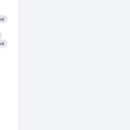
al
nal