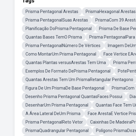
Tags
Prisma Pentagonal Arestas
PrismaHexagonal Arestas
Prisma PentagonalSuas Arestas
PrismaCom 39 Arest
Planificação DoPrisma Pentagonal
Prisma De Base Pe
Quantas Bases TemO Prisma
Prisma PentagonalPara
Prisma PentagonalNúmero De Vértices
Imagem DeUm 
Como MontarUm Prisma Pentagonal
Face Vertice EA
Quantas Plantas versusArestas Tem Uma
Prisma Pen
Exemplos De Formato DePrisma Pentagonal
PotePent
Quantas Arestas Tem Um PrismaRetangular Pentagono
Figura De Um PrismaDe Base Pentagonal
PrismaCom 
Desenho Prisma Pentagonal QuantasFaces Possui
Di
DesenharUm Prisma Pentagonal
Quantas Face Tem U
A Área Lateral DeUm Prisma
Face ArestaE Vertice Pri
Prisma PentagonalReto Vetor
Caixinhas De MadeiraP
PrismaQuadrangular Pentagonal
Polígono PrismaDoz