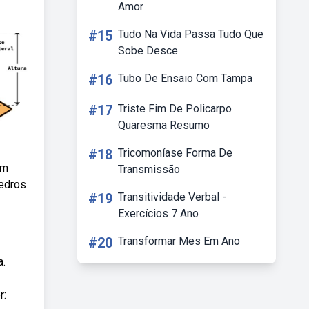
Amor
#15
Tudo Na Vida Passa Tudo Que
Sobe Desce
#16
Tubo De Ensaio Com Tampa
#17
Triste Fim De Policarpo
Quaresma Resumo
#18
Tricomoníase Forma De
um
Transmissão
iedros
#19
Transitividade Verbal -
Exercícios 7 Ano
#20
Transformar Mes Em Ano
a.
r: