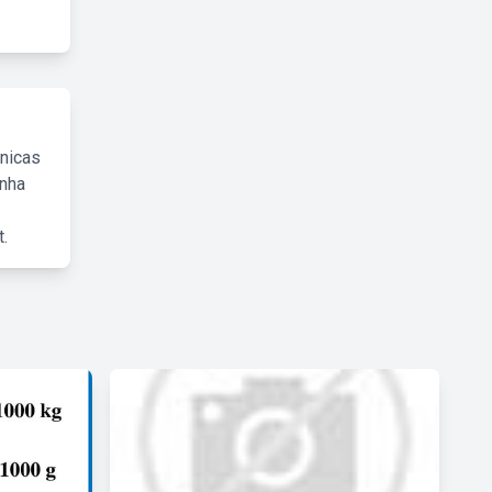
cnicas
inha
.