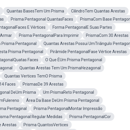
Quantas BasesTem Um Prisma
CilindroTem Quantas Arestas
as
Prisma Pentagonal QuantasFaces
PrismaCom Base Pentagon
ntagonalFaces E Vértices
Forma PentagonalE Suas Partes
 Armar
Prisma PentagonalPara Imprimir
PrismaCom 30 Arestas
Prisma Pentagonal
Quantas Arestas Possui UmTriângulo Pentago
resta Prisma Pentagonal
Pirâmide PentagonalFase Vértice Arestas
tagonalQuatas Faces
O Que ÉUm Prisma Pentagonal
agonal
Quantas Arestas Tem Um PrismaHezagonal
Quantas Vertices TemO Prisma
14 Faces
PrismasDe 39 Arestas
agonal DeUm Prisma
Um PrismaReto Pentagonal
mFulereno
Área Da Base DeUm Prisma Pentagonal
sma Pentaginal
Prisma PentagonalMontar Impressão
risma Pentagonal Regular Medidas
Prisma PentagonalCor
e Arestas
Prisma QuantosVertices