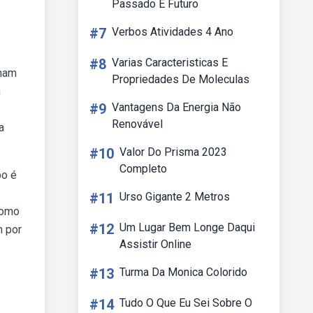
Passado E Futuro
#7
Verbos Atividades 4 Ano
#8
Varias Caracteristicas E
rmam
Propriedades De Moleculas
m
#9
Vantagens Da Energia Não
Renovável
a
#10
Valor Do Prisma 2023
Completo
bo é
#11
Urso Gigante 2 Metros
como
#12
Um Lugar Bem Longe Daqui
n por
Assistir Online
#13
Turma Da Monica Colorido
#14
Tudo O Que Eu Sei Sobre O