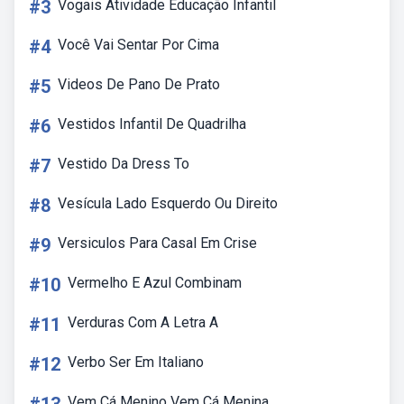
#3
Vogais Atividade Educação Infantil
#4
Você Vai Sentar Por Cima
#5
Videos De Pano De Prato
#6
Vestidos Infantil De Quadrilha
#7
Vestido Da Dress To
#8
Vesícula Lado Esquerdo Ou Direito
#9
Versiculos Para Casal Em Crise
#10
Vermelho E Azul Combinam
#11
Verduras Com A Letra A
#12
Verbo Ser Em Italiano
Vem Cá Menino Vem Cá Menina