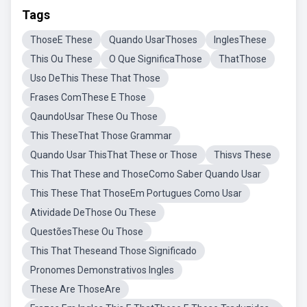
Tags
ThoseE These
Quando UsarThoses
InglesThese
This Ou These
O Que SignificaThose
ThatThose
Uso DeThis These That Those
Frases ComThese E Those
QaundoUsar These Ou Those
This TheseThat Those Grammar
Quando Usar ThisThat These or Those
Thisvs These
This That These and ThoseComo Saber Quando Usar
This These That ThoseEm Portugues Como Usar
Atividade DeThose Ou These
QuestõesThese Ou Those
This That Theseand Those Significado
Pronomes Demonstrativos Ingles
These Are ThoseAre