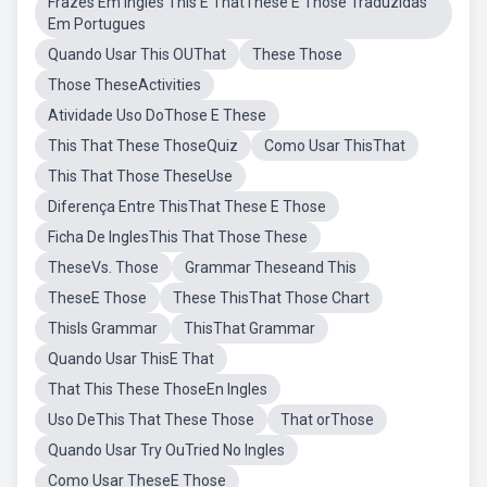
Frazes Em Ingles This E ThatThese E Those Traduzidas
Em Portugues
Quando Usar This OUThat
These Those
Those TheseActivities
Atividade Uso DoThose E These
This That These ThoseQuiz
Como Usar ThisThat
This That Those TheseUse
Diferença Entre ThisThat These E Those
Ficha De InglesThis That Those These
TheseVs. Those
Grammar Theseand This
TheseE Those
These ThisThat Those Chart
ThisIs Grammar
ThisThat Grammar
Quando Usar ThisE That
That This These ThoseEn Ingles
Uso DeThis That These Those
That orThose
Quando Usar Try OuTried No Ingles
Como Usar TheseE Those