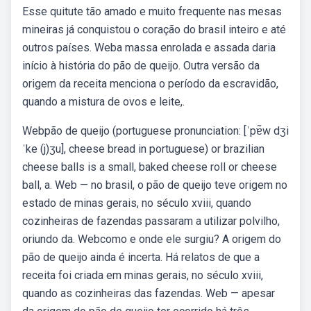
Esse quitute tão amado e muito frequente nas mesas
mineiras já conquistou o coração do brasil inteiro e até
outros países. Weba massa enrolada e assada daria
início à história do pão de queijo. Outra versão da
origem da receita menciona o período da escravidão,
quando a mistura de ovos e leite,.
Webpão de queijo (portuguese pronunciation: [ˈpɐ̃w dʒi
ˈke (j)ʒu], cheese bread in portuguese) or brazilian
cheese balls is a small, baked cheese roll or cheese
ball, a. Web — no brasil, o pão de queijo teve origem no
estado de minas gerais, no século xviii, quando
cozinheiras de fazendas passaram a utilizar polvilho,
oriundo da. Webcomo e onde ele surgiu? A origem do
pão de queijo ainda é incerta. Há relatos de que a
receita foi criada em minas gerais, no século xviii,
quando as cozinheiras das fazendas. Web — apesar