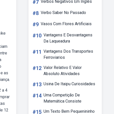
#7
Verbos Negativos Em Inglês
#8
Verbo Saber No Passado
#9
Vasos Com Flores Artificiais
bike
#10
Vantagens E Desvantagens
Da Laqueadura
iciam
#11
Vantagens Dos Transportes
ntre
Ferroviarios
a
o
#12
Valor Relativo E Valor
 e as
Absoluto Atividades
iança.
#13
Usina De Itaipu Curiosidades
2 a 4
#14
Uma Competição De
omprar
Matemática Consiste
tas
de 12
#15
Um Texto Bem Pequenininho