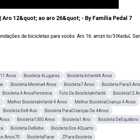
| Aro 12&quot; ao aro 26&quot; - By Família Pedal 7
dações de bicicletas para vocês: Aro 16: amzn.to/3IKeduL Sens
a11 Anos
Bicicleta 4Lugares
Bicicleta Infantil4 Anos
as
Bicicleta Menina4 Anos
Bicicleta7 Anos
Bicicleta Para3 An
Bicicleta 4 AnosFeminina
Foto De BicicletaInfantil
Bicicleta12 A
Melhor BicicletaInfantil 4 Anos
Melhor BicicletaCriança 4 Anos
Bicicleta De8 Aos
Bicicleta ParaCrianças De 4Anos
 Anos
Bicicleta1300 Anos
Bicicleta1 Ano
Bicicleta DeEquilibrio
ta
Bicicleta DeBebe
Bicicleta Dos 4Quarto
ke Anos70
BicicletaParar
ZPara Bicicleta