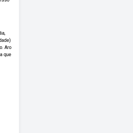
ia,
idade)
o. Aro
ra que