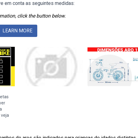
eve em conta as seguintes medidas:
mation, click the button below.
LEARN MORE
letas
ver
a
 veja
manhos de aros são indicados para crianças de idades distintas.