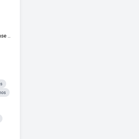
e ...
os
nos