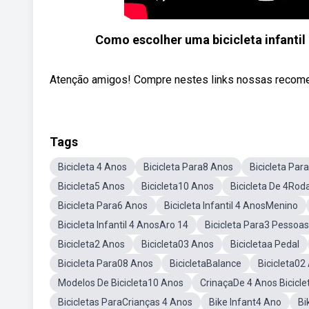
Como escolher uma bicicleta infantil 
Atenção amigos! Compre nestes links nossas recomen
Tags
Bicicleta 4 Anos
Bicicleta Para8 Anos
Bicicleta Par
Bicicleta5 Anos
Bicicleta10 Anos
Bicicleta De 4Rod
Bicicleta Para6 Anos
Bicicleta Infantil 4 AnosMenino
Bicicleta Infantil 4 AnosAro 14
Bicicleta Para3 Pessoas
Bicicleta2 Anos
Bicicleta03 Anos
Bicicletaa Pedal
Bicicleta Para08 Anos
BicicletaBalance
Bicicleta02
Modelos De Bicicleta10 Anos
CrinaçaDe 4 Anos Bicicle
Bicicletas ParaCrianças 4 Anos
Bike Infant4 Ano
Bi