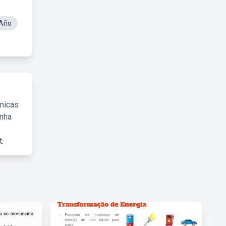
 Año
cnicas
inha
.