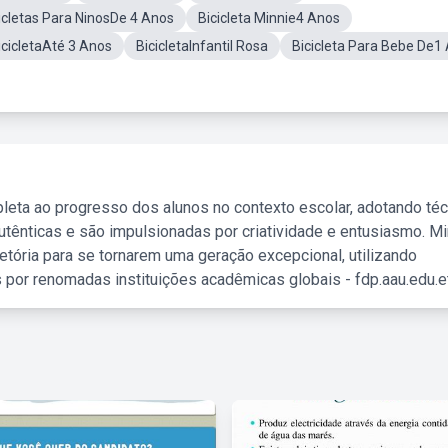
icletas Para NinosDe 4 Anos
Bicicleta Minnie4 Anos
icicletaAté 3 Anos
BicicletaInfantil Rosa
Bicicleta Para Bebe De1
leta ao progresso dos alunos no contexto escolar, adotando té
tênticas e são impulsionadas por criatividade e entusiasmo. M
etória para se tornarem uma geração excepcional, utilizando
 por renomadas instituições acadêmicas globais - fdp.aau.edu.et