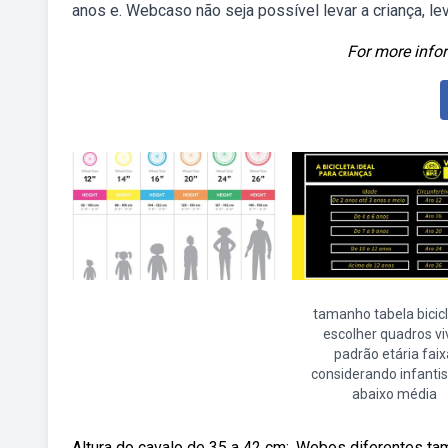
anos e. Webcaso não seja possível levar a criança, l
For more infor
tamanho tabela bicic
escolher quadros vi
padrão etária faix
considerando infantis
abaixo média
Altura do cavalo de 35 a 42 cm;. Webos diferentes ta